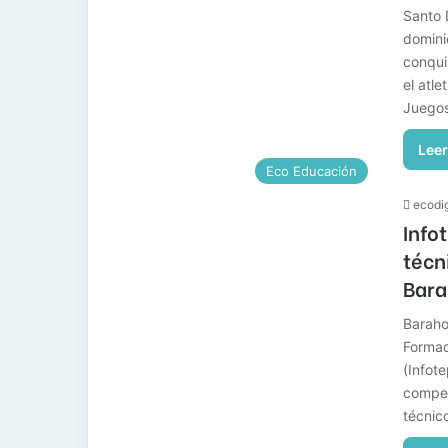
Santo 
domini
conqui
el atle
Juego
Leer
Eco Educación
ecodig
Info
técn
Bar
Baraho
Formac
(Infote
compet
técnic