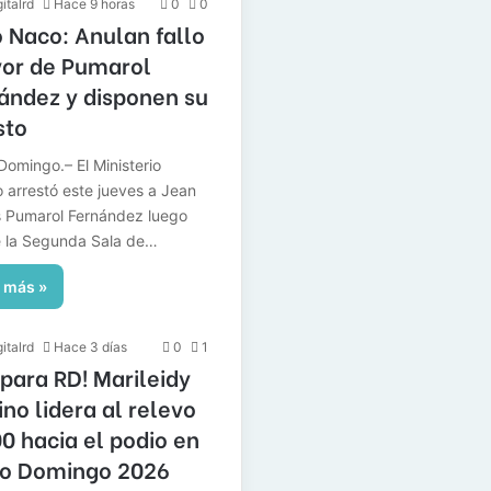
italrd
Hace 9 horas
0
0
 Naco: Anulan fallo
vor de Pumarol
ández y disponen su
sto
Domingo.– El Ministerio
o arrestó este jueves a Jean
 Pumarol Fernández luego
 la Segunda Sala de…
 más »
italrd
Hace 3 días
0
1
 para RD! Marileidy
ino lidera al relevo
0 hacia el podio en
o Domingo 2026