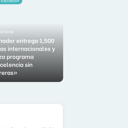
 Educación
Eco Actulidad
8 horas
nader entrega 1,500
Hace 8 horas
as internacionales y
Abinader viaja a
za programa
Colombia para la
celencia sin
de posesión de
reras»
Abelardo de la Esp