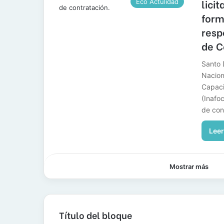
lici
Eco Actulidad
form
resp
de C
Santo 
Nacion
Capaci
(Inafo
de con
Leer
Mostrar más
Título del bloque