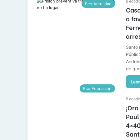
ecodig
Eco Actulidad
Caso
a fa
Fern
arre
Santo 
Públic
Andrés
de que
Leer
Eco Educación
ecodig
¡Oro
Paul
4×40
Sant