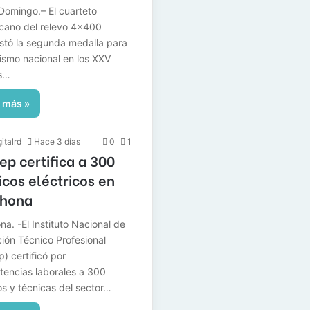
Domingo.– El cuarteto
cano del relevo 4×400
stó la segunda medalla para
tismo nacional en los XXV
s…
 más »
italrd
Hace 3 días
0
1
tep certifica a 300
icos eléctricos en
ahona
na. -El Instituto Nacional de
ión Técnico Profesional
p) certificó por
encias laborales a 300
os y técnicas del sector…