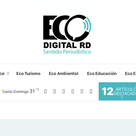
ica
Eco Turismo
Eco Ambiental
Eco Educación
Eco E
12
ARTÍCUL
℃
31
Facebook
X
YouTube
Instagram
Acceso
Buscar por
Santo Domingo
DESTACAD