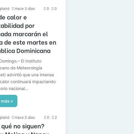
italrd
Hace 3 días
0
0
de calor e
tabilidad por
ada marcarán el
a de este martes en
blica Dominicana
Domingo.– El Instituto
cano de Meteorología
et) advirtió que una intensa
 calor continuará impactando
itorio nacional…
 más »
italrd
Hace 3 días
0
2
 qué no siguen?
y Molina y Nancy