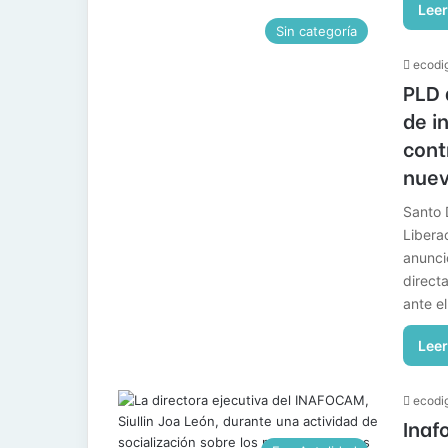
Leer
Sin categoría
ecodig
PLD 
de i
cont
nuev
Santo 
Libera
anunci
direct
ante e
Leer
ecodig
Inaf