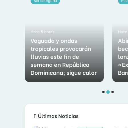
Sin categoría
Eco
Hace 5 horas
Hace 
Vaguada y ondas
Abi
i
tropicales provocarán
bec
lluvias este fin de
lan
o
semana en República
«Ex
Dominicana; sigue calor
Bar
Últimas Noticias