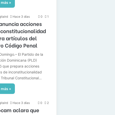
 más »
italrd
Hace 3 días
0
1
anuncia acciones
nconstitucionalidad
ra artículos del
o Código Penal
Domingo.– El Partido de la
ción Dominicana (PLD)
ó que prepara acciones
as de inconstitucionalidad
l Tribunal Constitucional…
 más »
italrd
Hace 3 días
0
2
ocam aclara que