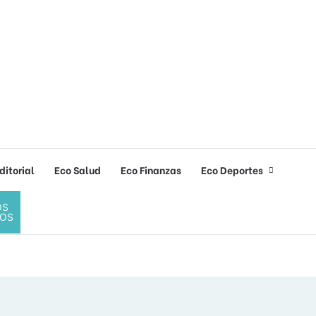
ditorial
Eco Salud
Eco Finanzas
Eco Deportes
OS
OS