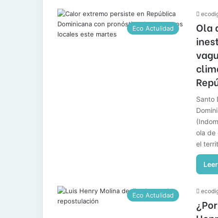
ecodig
Ola 
Eco Actulidad
ines
vagu
clim
Repú
Santo 
Domini
(Indom
ola de
el terr
Leer
ecodig
Eco Actulidad
¿Por
Henr