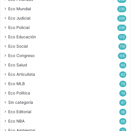
Eco Mundial
235
Eco Judicial
206
Eco Policial
206
Eco Educación
172
Eco Social
119
Eco Congreso
105
Eco Salud
93
Eco Articulista
83
Eco MLB
79
Eco Política
74
Sin categoría
47
Eco Editorial
38
Eco NBA
26
Eco Ambiental
21