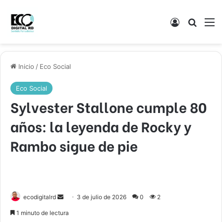
Acceso
Buscar
M
Inicio
/
Eco Social
Eco Social
Sylvester Stallone cumple 80
años: la leyenda de Rocky y
Rambo sigue de pie
Send
ecodigitalrd
3 de julio de 2026
0
2
an
1 minuto de lectura
email