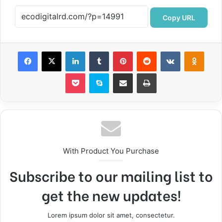
Copy URL
Facebook
X
LinkedIn
Tumblr
Pinterest
Reddit
VKontakte
Odnok
Pocket
Skype
Compartir por correo electrónico
Imprimir
With Product You Purchase
Subscribe to our mailing list to
get the new updates!
Lorem ipsum dolor sit amet, consectetur.