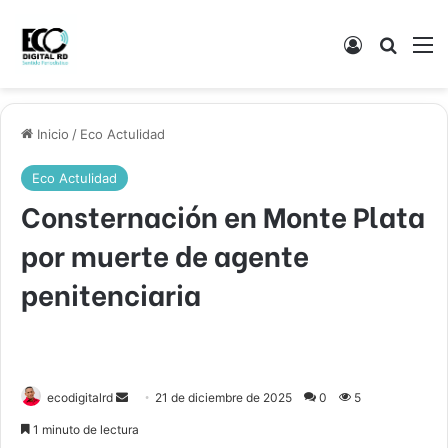
Acceso
Buscar
M
Inicio
/
Eco Actulidad
Eco Actulidad
Consternación en Monte Plata
por muerte de agente
penitenciaria
Send
ecodigitalrd
21 de diciembre de 2025
0
5
an
1 minuto de lectura
email