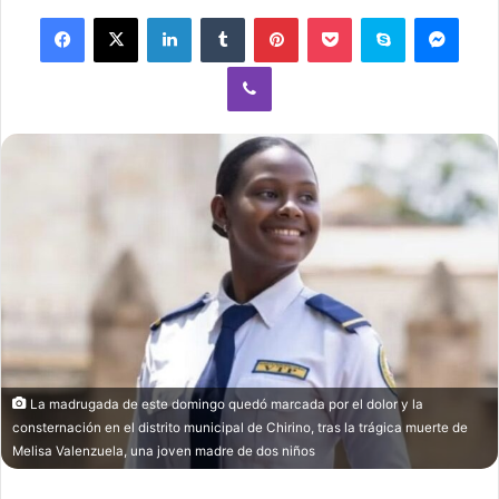
Facebook
X
LinkedIn
Tumblr
Pinterest
Pocket
Skype
Mess
Viber
La madrugada de este domingo quedó marcada por el dolor y la
consternación en el distrito municipal de Chirino, tras la trágica muerte de
Melisa Valenzuela, una joven madre de dos niños