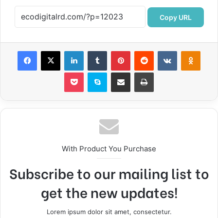
Copy URL
Facebook
X
LinkedIn
Tumblr
Pinterest
Reddit
VKontakte
Odnok
Pocket
Skype
Compartir por correo electrónico
Imprimir
With Product You Purchase
Subscribe to our mailing list to
get the new updates!
Lorem ipsum dolor sit amet, consectetur.