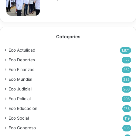
Categories
Eco Actulidad
1.871
Eco Deportes
327
Eco Finanzas
262
Eco Mundial
235
Eco Judicial
206
Eco Policial
206
Eco Educación
173
Eco Social
119
Eco Congreso
105