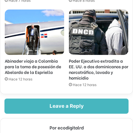
Hace 7 horas
Hace 8 horas
Abinader viaja a Colombia
Poder Ejecutivo extradita a
para la toma de posesión de
EE. UU. a dos dominicanos por
Abelardo de la Espriella
narcotráfico, lavado y
homicidio
Hace 12 horas
Hace 12 horas
Leave a Reply
Por ecodigitalrd