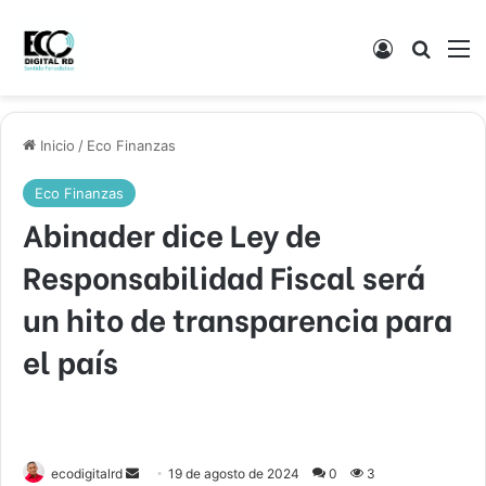
Acceso
Buscar
M
Inicio
/
Eco Finanzas
Eco Finanzas
Abinader dice Ley de
Responsabilidad Fiscal será
un hito de transparencia para
el país
Send
ecodigitalrd
19 de agosto de 2024
0
3