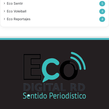
Eco Sentir
5
Eco Voleiball
4
Eco Reportajes
4