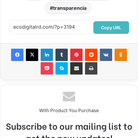
transparencia
Copy URL
Facebook
X
LinkedIn
Tumblr
Pinterest
Reddit
VKontakte
Odnok
Pocket
Skype
Compartir por correo electrónico
Imprimir
With Product You Purchase
Subscribe to our mailing list to
get the new updates!