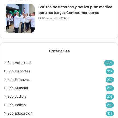
SNS recibe antorcha y activa plan médico
para los Juegos Centroamericanos
17 de junio de 2026
Categories
Eco Actulidad
1.871
Eco Deportes
327
Eco Finanzas
262
Eco Mundial
235
Eco Judicial
206
Eco Policial
206
Eco Educación
173