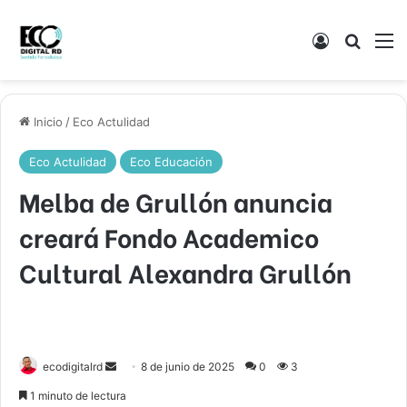
Acceso
Buscar
M
Inicio
/
Eco Actulidad
Eco Actulidad
Eco Educación
Melba de Grullón anuncia
creará Fondo Academico
Cultural Alexandra Grullón
Send
ecodigitalrd
8 de junio de 2025
0
3
an
1 minuto de lectura