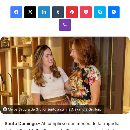
email
Facebook
X
LinkedIn
Tumblr
Pinterest
Pocket
Skype
Mess
Viber
Melba Segura de Grullón junto a su hija Alexandra Grullón.
Santo Domingo
.- Al cumplirse dos meses de la tragedía