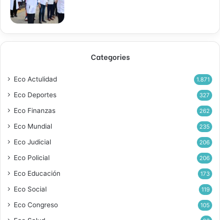
Categories
Eco Actulidad
1.871
Eco Deportes
327
Eco Finanzas
262
Eco Mundial
235
Eco Judicial
206
Eco Policial
206
Eco Educación
173
Eco Social
119
Eco Congreso
105