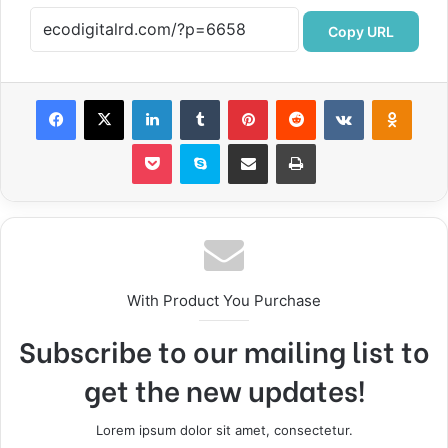
Copy URL
Facebook
X
LinkedIn
Tumblr
Pinterest
Reddit
VKontakte
Odnok
Pocket
Skype
Compartir por correo electrónico
Imprimir
With Product You Purchase
Subscribe to our mailing list to
get the new updates!
Lorem ipsum dolor sit amet, consectetur.