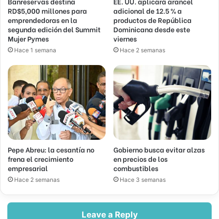
Banreservas destina
EE. UU. aplicará arancel
RD$5,000 millones para
adicional de 12.5 % a
emprendedoras en la
productos de República
segunda edición del Summit
Dominicana desde este
Mujer Pymes
viernes
Hace 1 semana
Hace 2 semanas
Pepe Abreu: la cesantía no
Gobierno busca evitar alzas
frena el crecimiento
en precios de los
empresarial
combustibles
Hace 2 semanas
Hace 3 semanas
Leave a Reply