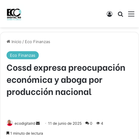
Acceso
Buscar
M
Inicio
/
Eco Finanzas
Eco Finanzas
Cossd expresa preocupación
económica y aboga por
producción nacional
Send
ecodigitalrd
11 de junio de 2025
0
4
an
1 minuto de lectura
email