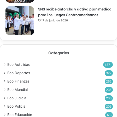
SNS recibe antorcha y activa plan médico
para los Juegos Centroamericanos
17 de junio de 2026
Categories
Eco Actulidad
1.871
Eco Deportes
327
Eco Finanzas
262
Eco Mundial
235
Eco Judicial
206
Eco Policial
206
Eco Educación
173