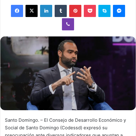
Facebook
X
LinkedIn
Tumblr
Pinterest
Pocket
Skype
Mess
Viber
Santo Domingo. – El Consejo de Desarrollo Económico y
Social de Santo Domingo (Codessd) expresó su
preocupación ante diversos indicadores que apuntan a