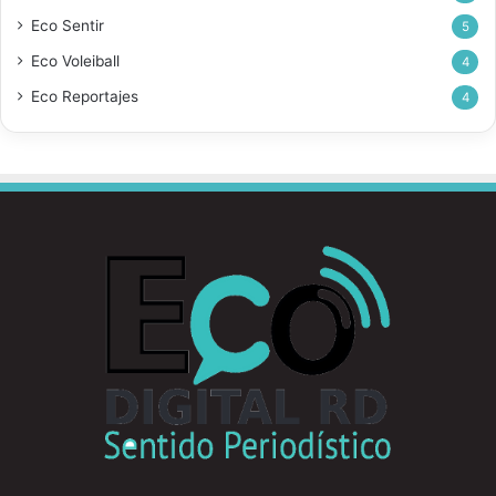
Eco Sentir
5
Eco Voleiball
4
Eco Reportajes
4