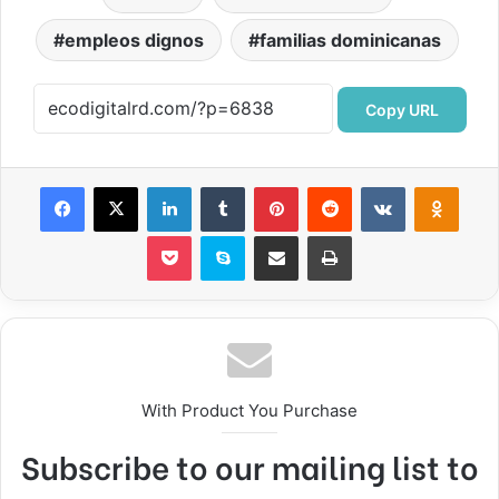
empleos dignos
familias dominicanas
Copy URL
Facebook
X
LinkedIn
Tumblr
Pinterest
Reddit
VKontakte
Odnok
Pocket
Skype
Compartir por correo electrónico
Imprimir
With Product You Purchase
Subscribe to our mailing list to