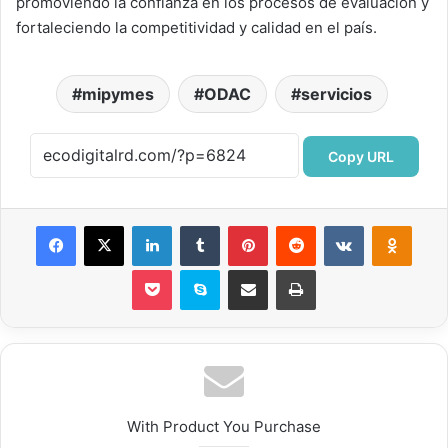
promoviendo la confianza en los procesos de evaluación y
fortaleciendo la competitividad y calidad en el país.
mipymes
ODAC
servicios
Copy URL
Facebook
X
LinkedIn
Tumblr
Pinterest
Reddit
VKontakte
Odnok
Pocket
Skype
Compartir por correo electrónico
Imprimir
With Product You Purchase