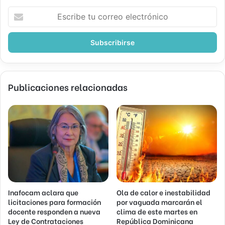
Escribe
tu
correo
electrónico
Publicaciones relacionadas
Inafocam aclara que
Ola de calor e inestabilidad
licitaciones para formación
por vaguada marcarán el
docente responden a nueva
clima de este martes en
Ley de Contrataciones
República Dominicana