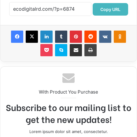
Copy URL
Facebook
X
LinkedIn
Tumblr
Pinterest
Reddit
VKontakte
Odnok
Pocket
Skype
Compartir por correo electrónico
Imprimir
With Product You Purchase
Subscribe to our mailing list to
get the new updates!
Lorem ipsum dolor sit amet, consectetur.