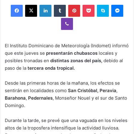
Facebook
X
LinkedIn
Tumblr
Pinterest
Pocket
Skype
Mess
Viber
El Instituto Dominicano de Meteorología (Indomet) informó
que este jueves se
presentarán chubascos
locales y
posibles tronadas en
distintas zonas del país,
debido al
paso de la
tercera onda tropical.
Desde las primeras horas de la mañana, los efectos se
sentirán en localidades como
San Cristóbal, Peravia
,
Barahona
,
Pedernales
, Monseñor Nouel y el sur de Santo
Domingo.
Durante la tarde, se prevé que una vaguada en los niveles
altos de la troposfera intensifique la actividad lluviosa.