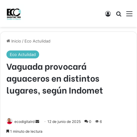
Acceso
Buscar
M
Inicio
/
Eco Actulidad
Eco Actulidad
Vaguada provocará
aguaceros en distintos
lugares, según Indomet
Send
ecodigitalrd
12 de junio de 2025
0
6
an
1 minuto de lectura
email