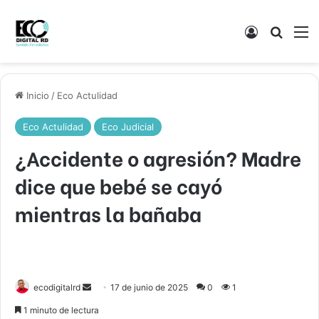
Acceso
Buscar
M
Inicio
/
Eco Actulidad
Eco Actulidad
Eco Judicial
¿Accidente o agresión? Madre
dice que bebé se cayó
mientras la bañaba
Send
ecodigitalrd
17 de junio de 2025
0
1
an
1 minuto de lectura