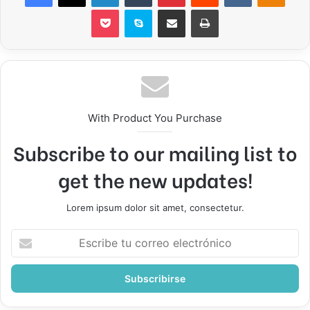
Pocket
Skype
Compartir por correo electrónico
Imprimir
With Product You Purchase
Subscribe to our mailing list to
get the new updates!
Lorem ipsum dolor sit amet, consectetur.
Escribe
tu
correo
electrónico