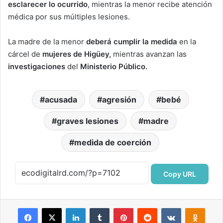
esclarecer lo ocurrido
, mientras la menor recibe atención
médica por sus múltiples lesiones.
La madre de la menor
deberá cumplir la medida
en la
cárcel de
mujeres de Higüey,
mientras avanzan las
investigaciones
del
Ministerio Público.
acusada
agresión
bebé
graves lesiones
madre
medida de coerción
Copy URL
Facebook
X
LinkedIn
Tumblr
Pinterest
Reddit
VKontakte
Odnok