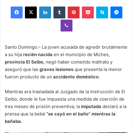
email
Facebook
X
LinkedIn
Tumblr
Pinterest
Pocket
Skype
Mess
Viber
Santo Domingo.– La joven acusada de agredir brutalmente
a su hija
recién nacida
en el municipio de Miches,
provincia El Seibo,
negó haber cometido maltrato y
aseguró que las
graves lesiones
que presenta la menor
fueron producto de un
accidente doméstico.
Mientras era trasladada al Juzgado de la Instrucción de El
Seibo, donde le fue impuesta una medida de coerción de
tres meses de prisión preventiva, la
imputada
declaró a la
prensa que la bebé
“se cayó en el baño”
mientras la
bañaba.