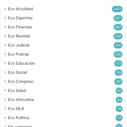
Eco Actulidad
1.871
Eco Deportes
327
Eco Finanzas
262
Eco Mundial
235
Eco Judicial
206
Eco Policial
206
Eco Educación
173
Eco Social
119
Eco Congreso
105
Eco Salud
93
Eco Articulista
83
Eco MLB
79
Eco Política
74
Sin categoría
48