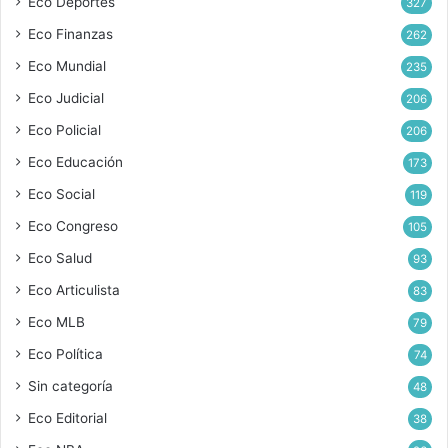
Eco Deportes
327
Eco Finanzas
262
Eco Mundial
235
Eco Judicial
206
Eco Policial
206
Eco Educación
173
Eco Social
119
Eco Congreso
105
Eco Salud
93
Eco Articulista
83
Eco MLB
79
Eco Política
74
Sin categoría
48
Eco Editorial
38