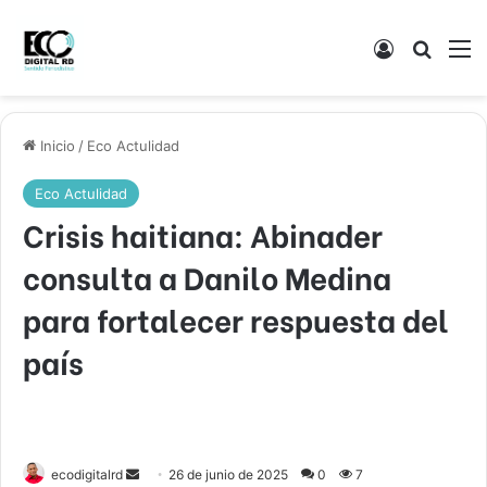
Acceso
Buscar
M
Inicio
/
Eco Actulidad
Eco Actulidad
Crisis haitiana: Abinader
consulta a Danilo Medina
para fortalecer respuesta del
país
Send
ecodigitalrd
26 de junio de 2025
0
7