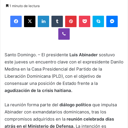
an
1 minuto de lectura
email
Facebook
X
LinkedIn
Tumblr
Pinterest
Pocket
Skype
Mess
Viber
Santo Domingo. – El presidente
Luis Abinader
sostuvo
este jueves un encuentro clave con el expresidente Danilo
Medina en la Casa Presidencial del Partido de la
Liberación Dominicana (PLD), con el objetivo de
consensuar una posición de Estado frente a la
agudización de la crisis haitiana.
La reunión forma parte del
diálogo político
que impulsa
Abinader con exmandatarios dominicanos, tras los
compromisos adquiridos en la
reunión celebrada días
atrás en el Ministerio de Defensa.
La intención es