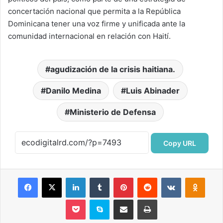
concertación nacional que permita a la República
Dominicana tener una voz firme y unificada ante la
comunidad internacional en relación con Haití.
agudización de la crisis haitiana.
Danilo Medina
Luis Abinader
Ministerio de Defensa
Copy URL
Facebook
X
LinkedIn
Tumblr
Pinterest
Reddit
VKontakte
Odnok
Pocket
Skype
Compartir por correo electrónico
Imprimir