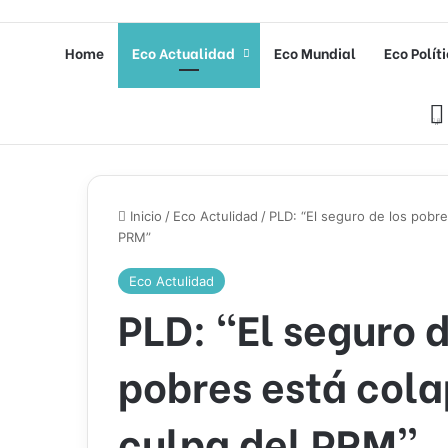
Home
Eco Actualidad
Eco Mundial
Eco Polít
Inicio
/
Eco Actulidad
/
PLD: “El seguro de los pobre
PRM”
Eco Actulidad
PLD: “El seguro d
pobres está col
culpa del PRM”