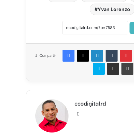
Yvan Lorenzo
Facebook
X
LinkedIn
Tumblr
P
Compartir
Skype
Compartir por correo el
ecodigitalrd
Sitio
web