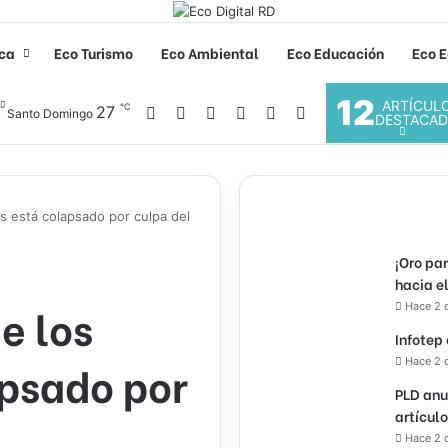
ica
Eco Turismo
Eco Ambiental
Eco Educación
Eco E
12
ARTÍCUL
℃
Facebook
X
YouTube
Instagram
27
Acceso
Buscar por
Santo Domingo
DESTACA
s está colapsado por culpa del
¡Oro pa
hacia e
e los
Hace 2 
Infotep
apsado por
Hace 2 
PLD anu
artícul
Hace 2 