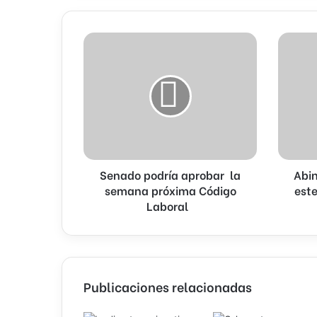
Senado
Abinader
podría
visitará
aprobar
a
la
Leonel
semana
este
próxima
jueves
Código
para
Laboral
"abordar
crisis
Senado podría aprobar la
Abin
de
semana próxima Código
Haití"
este
Laboral
Publicaciones relacionadas