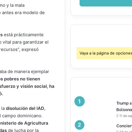
mo y la mala
e antes era modelo de
es
está prácticamente
vital para garantizar el
recursos”, expresó
Vaya a la página de opcione
aba de manera ejemplar
s pobres no tienen
fuerzo y visión social, ha
ó.
Trump s
 la
disolución del IAD
,
Bolsona
al campo dominicano.
11 de s
nisterio de Agricultura
Concier
das
de lucha por la
23 de a