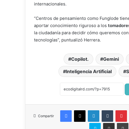
internacionales.
“Centros de pensamiento como Funglode tiene
aportar conocimiento riguroso a los
tomadores
la ciudadanía para decidir cómo queremos conv
tecnologías”, puntualizó Herrera.
Copilot.
Gemini
Inteligencia Artificial
S
Facebook
X
LinkedIn
Tumblr
P
Compartir
Skype
Compartir por correo el