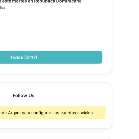
e este martes en República Dominicana
días
Todos (3117)
Follow Us
s de Arqam para configurar sus cuentas sociales.