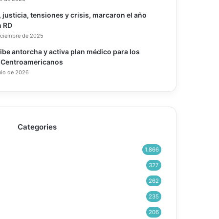
, justicia, tensiones y crisis, marcaron el año
n RD
iciembre de 2025
ibe antorcha y activa plan médico para los
 Centroamericanos
nio de 2026
Categories
1.866
327
262
235
206