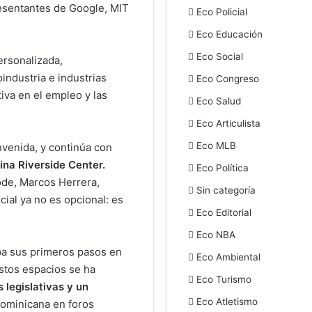
esentantes de Google, MIT
Eco Policial
Eco Educación
Eco Social
ersonalizada,
industria e industrias
Eco Congreso
tiva en el empleo y las
Eco Salud
Eco Articulista
Eco MLB
nvenida, y continúa con
na Riverside Center.
Eco Política
lode, Marcos Herrera,
Sin categoría
cial ya no es opcional: es
Eco Editorial
Eco NBA
ba sus primeros pasos en
Eco Ambiental
estos espacios se ha
Eco Turismo
s legislativas y un
Eco Atletismo
Dominicana en foros