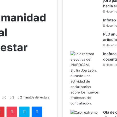
¡Oro pa
hacia e
Hace 1 d
humanidad
Infotep
Hace 1 d
al
PLD anu
artícul
nestar
Hace 1 d
Inafoca
docente
Hace 1 d
0
3
2 minutos de lectura
lr
Pinterest
Pocket
Skype
Messenger
Ola de 