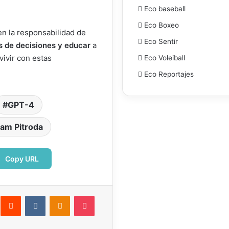
Eco baseball
Eco Boxeo
n la responsabilidad de
Eco Sentir
 de decisiones y educar
a
ivir con estas
Eco Voleiball
Eco Reportajes
GPT-4
am Pitroda
Copy URL
interest
Reddit
VKontakte
Odnoklassniki
Pocket
ectrónico
Imprimir