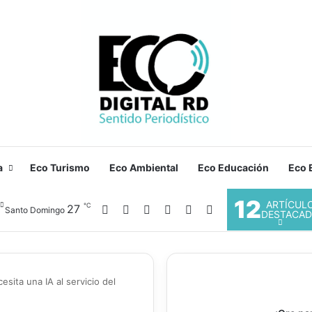
a
Eco Turismo
Eco Ambiental
Eco Educación
Eco E
12
ARTÍCUL
℃
Facebook
X
YouTube
Instagram
27
Acceso
Buscar por
Santo Domingo
DESTACA
sita una IA al servicio del