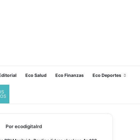
ditorial
Eco Salud
Eco Finanzas
Eco Deportes
OS
DOS
Por ecodigitalrd