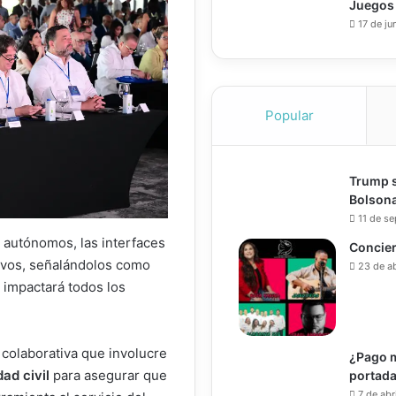
Juegos
17 de ju
Popular
Trump s
Bolsona
11 de s
 autónomos, las interfaces
Concier
ivos, señalándolos como
23 de a
 impactará todos los
colaborativa que involucre
¿Pago m
dad civil
para asegurar que
portada
7 de abr