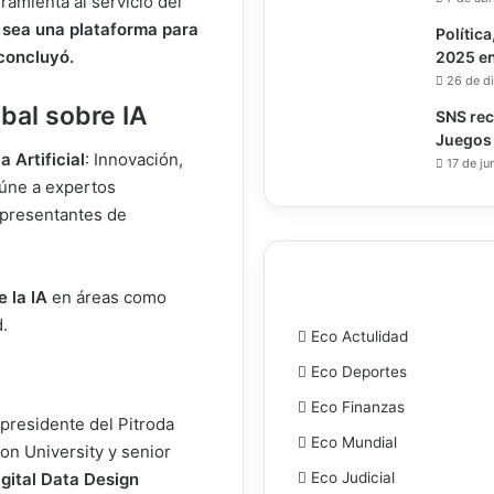
rramienta al servicio del
 sea una plataforma para
Política
 concluyó.
2025 e
26 de d
bal sobre IA
SNS rec
Juegos
a Artificial
: Innovación,
17 de ju
eúne a expertos
epresentantes de
e la IA
en áreas como
d.
Eco Actulidad
Eco Deportes
Eco Finanzas
 presidente del Pitroda
Eco Mundial
on University y senior
Eco Judicial
igital Data Design