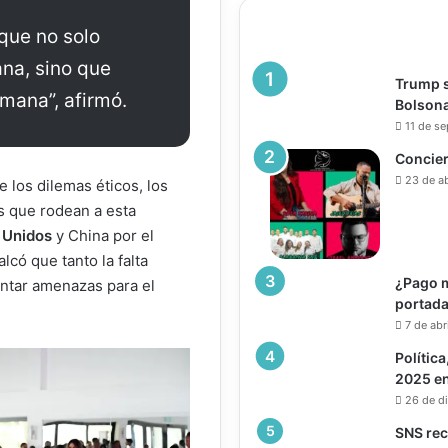
que no solo
ana, sino que
Trump s
umana”, afirmó.
Bolsona
11 de s
Concier
23 de a
 los dilemas éticos, los
as que rodean a esta
 Unidos
y China por el
alcó que tanto la falta
¿Pago m
ntar amenazas para el
portada
7 de abr
Política
2025 e
26 de d
SNS rec