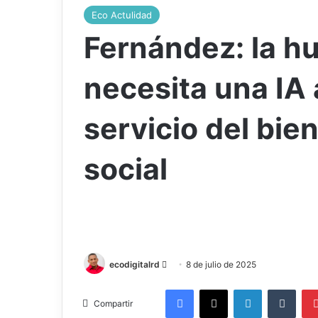
Eco Actulidad
Fernández: la 
necesita una IA 
servicio del bie
social
Send
ecodigitalrd
8 de julio de 2025
an
Facebook
X
LinkedIn
Tumb
email
Compartir