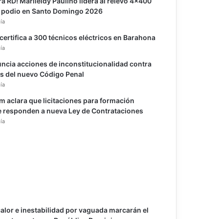
ra RD! Marileidy Paulino lidera al relevo 4×400
l podio en Santo Domingo 2026
ía
 certifica a 300 técnicos eléctricos en Barahona
ía
ncia acciones de inconstitucionalidad contra
os del nuevo Código Penal
ía
m aclara que licitaciones para formación
 responden a nueva Ley de Contrataciones
ía
calor e inestabilidad por vaguada marcarán el