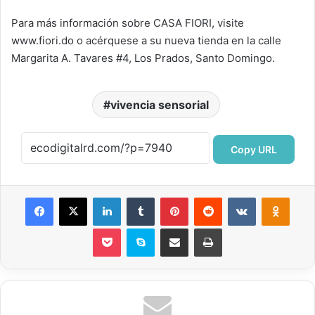
Para más información sobre CASA FIORI, visite
www.fiori.do o acérquese a su nueva tienda en la calle
Margarita A. Tavares #4, Los Prados, Santo Domingo.
vivencia sensorial
Copy URL
Facebook
X
LinkedIn
Tumblr
Pinterest
Reddit
VKontakte
Odnok
Pocket
Skype
Compartir por correo electrónico
Imprimir