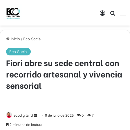
Acceso
Buscar
M
Inicio
/
Eco Social
Eco Social
Fiori abre su sede central con
recorrido artesanal y vivencia
sensorial
Send
ecodigitalrd
9 de julio de 2025
0
7
an
2 minutos de lectura
email