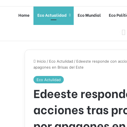
Home
Eco Actualidad
Eco Mundial
Eco Polít
Inicio
/
Eco Actulidad
/
Edeeste responde con accio
apagones en Brisas del Este
Eco Actulidad
Edeeste respond
acciones tras pr
por apagones en