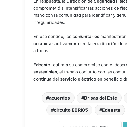
En respuesta, la
Dirección de Seguridad Físic
comprometió a intensificar las acciones de
fis
mano con la comunidad para identificar y denu
irregularidades.
En ese sentido, los c
omunitarios
manifestaron
colaborar activamente
en la erradicación de e
a todos.
Edeeste
reafirma su compromiso con el desar
sostenibles
, el trabajo conjunto con las comun
continua
del
servicio eléctrico
en beneficio d
acuerdos
Brisas del Este
circuito EBRI05
Edeeste