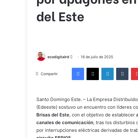
del Este
Send
ecodigitalrd
16 de julio de 2025
an
Facebook
X
LinkedIn
Tumb
email
Compartir
Santo Domingo Este. – La Empresa Distribuidor
(Edeeste) sostuvo un encuentro con líderes co
Brisas del Este
, con el objetivo de establecer
canales de comunicación
, tras los disturbio
por interrupciones eléctricas derivadas de tra
circuito EBRI05.