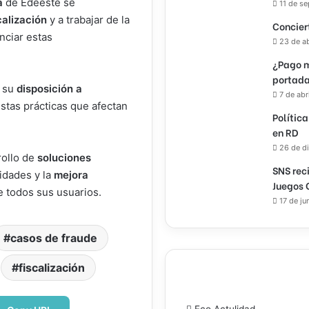
a
de Edeeste se
11 de s
calización
y a trabajar de la
Concier
nciar estas
23 de a
¿Pago m
portada
 su
disposición a
7 de abr
stas prácticas que afectan
Política
en RD
26 de d
rollo de
soluciones
SNS rec
idades y la
mejora
Juegos 
e todos sus usuarios.
17 de ju
casos de fraude
fiscalización
Eco Actulidad