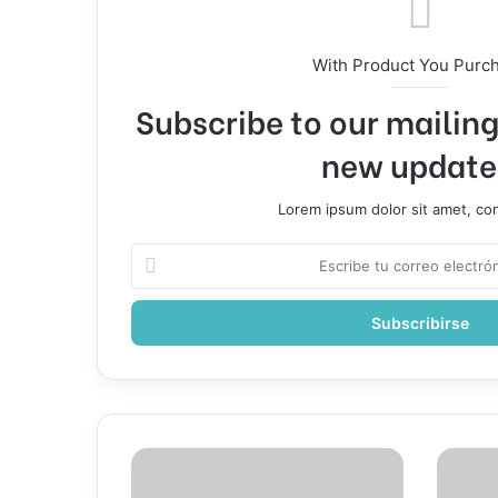
With Product You Purc
Subscribe to our mailing 
new update
Lorem ipsum dolor sit amet, co
Escribe
tu
correo
electrónico
“Hable
911
con
dominic