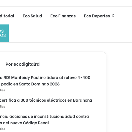
ditorial
Eco Salud
Eco Finanzas
Eco Deportes
OS
DOS
Por ecodigitalrd
ra RD! Marileidy Paulino lidera al relevo 4×400
l podio en Santo Domingo 2026
días
 certifica a 300 técnicos eléctricos en Barahona
días
ncia acciones de inconstitucionalidad contra
os del nuevo Código Penal
días