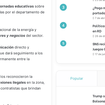
jornadas educativas
sobre
¿Pago m
idas por el departamento de
portada
7 de abr
Política
cional de la energía y
en RD
res y negocios
del sector.
26 de d
SNS rec
nicación
directo y
Juegos 
que dará seguimiento a los
17 de ju
ermanente entre la
rios reconocieron la
Popular
xiones ilegales
en la zona,
 contratistas que brindan
Trump s
Bolsona