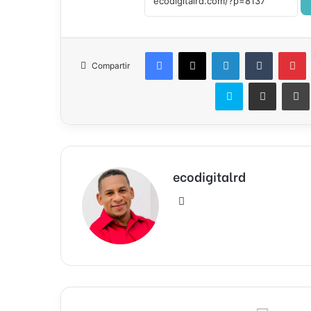
Facebook
X
LinkedIn
Tumblr
P
Compartir
Skype
Compartir por correo el
ecodigitalrd
Sitio
web