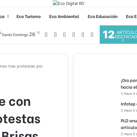
ica
Eco Turismo
Eco Ambiental
Eco Educación
Eco E
12
ARTÍCUL
℃
Facebook
X
YouTube
Instagram
26
Acceso
Buscar por
Santo Domingo
DESTACA
nes tras protestas por
¡Oro pa
hacia e
e con
Hace 3 
Infotep
otestas
Hace 3 
PLD anu
artícul
 Brisas
Hace 3 