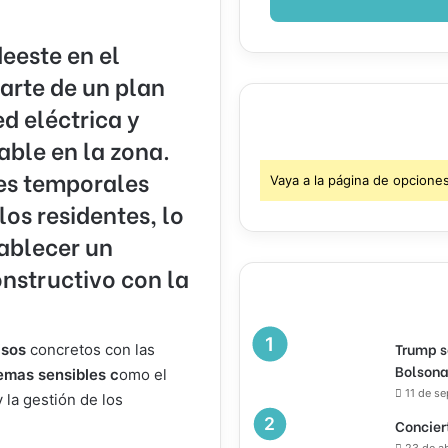
eeste en el
arte de un plan
d eléctrica y
able en la zona.
nes temporales
Vaya a la página de opcione
os residentes, lo
ablecer un
onstructivo con la
Trump s
isos
concretos con las
Bolsona
emas sensibles c
omo el
11 de s
 la gestión de los
Concier
23 de a