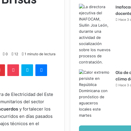
Inafoca
docente
Hace 3 
0
12
1 minuto de lectura
lr
Pinterest
Pocket
Skype
Messenger
Ola de 
clima d
Hace 3 
a de Electricidad del Este
munitarios del sector
acuerdos
y fortalecer los
s ocurridos en días pasados
bajos técnicos en el