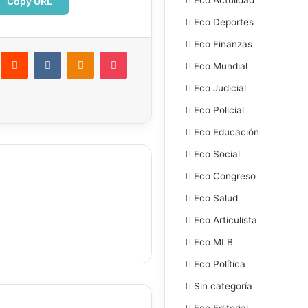
Copy URL
Eco Deportes
Eco Finanzas
interest
Reddit
VKontakte
Odnoklassniki
Pocket
Eco Mundial
ectrónico
Imprimir
Eco Judicial
Eco Policial
Eco Educación
Eco Social
Eco Congreso
Eco Salud
Eco Articulista
Eco MLB
Eco Política
Sin categoría
Eco Editorial