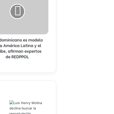
 dominicano es modelo
a América Latina y el
ibe, afirman expertos
de REDPPOL
L