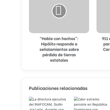
hechos”:
es
Hipólito
modelo
responde
para
a
América
señalamientos
Latina
sobre
y
pérdida
el
“Hable con hechos”:
911
de
Caribe,
tierras
Hipólito responde a
afirman
par
estatales
expertos
señalamientos sobre
Car
de
pérdida de tierras
REDPPO
estatales
Publicaciones relacionadas