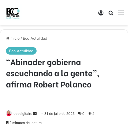
Acceso
Buscar
M
Inicio
/
Eco Actulidad
Eco Actulidad
“Abinader gobierna
escuchando a la gente”,
afirma Robert Polanco
Send
ecodigitalrd
31 de julio de 2025
0
4
an
2 minutos de lectura
email