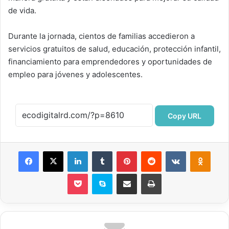
de vida.
Durante la jornada, cientos de familias accedieron a
servicios gratuitos de salud, educación, protección infantil,
financiamiento para emprendedores y oportunidades de
empleo para jóvenes y adolescentes.
Copy URL
Facebook
X
LinkedIn
Tumblr
Pinterest
Reddit
VKontakte
Odnok
Pocket
Skype
Compartir por correo electrónico
Imprimir