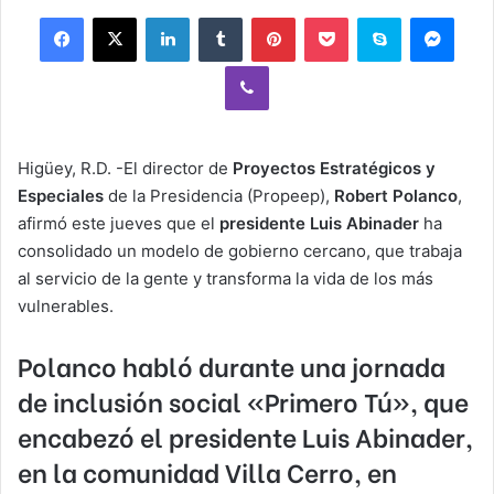
Facebook
X
LinkedIn
Tumblr
Pinterest
Pocket
Skype
Mess
Viber
Higüey, R.D. -El director de
Proyectos Estratégicos y
Especiales
de la Presidencia (Propeep),
Robert Polanco
,
afirmó este jueves que el
presidente Luis Abinader
ha
consolidado un modelo de gobierno cercano, que trabaja
al servicio de la gente y transforma la vida de los más
vulnerables.
Polanco habló durante una jornada
de inclusión social «Primero Tú», que
encabezó el presidente Luis Abinader,
en la comunidad Villa Cerro, en