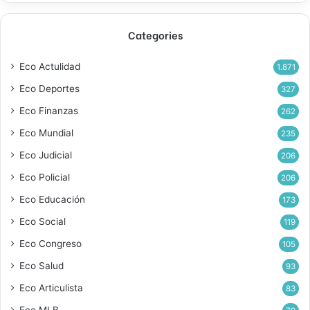
Categories
Eco Actulidad
1.871
Eco Deportes
327
Eco Finanzas
262
Eco Mundial
235
Eco Judicial
206
Eco Policial
206
Eco Educación
173
Eco Social
119
Eco Congreso
105
Eco Salud
93
Eco Articulista
83
Eco MLB