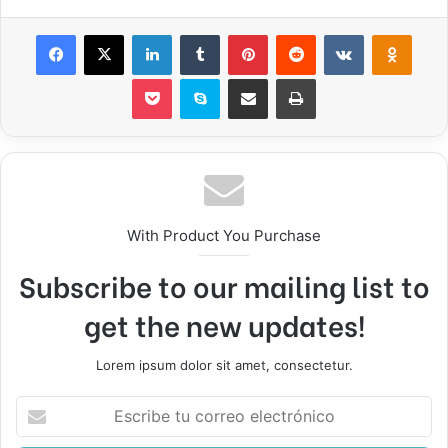
Facebook
X
LinkedIn
Tumblr
Pinterest
Reddit
VKontakte
Odnok
Pocket
Skype
Compartir por correo electrónico
Imprimir
With Product You Purchase
Subscribe to our mailing list to
get the new updates!
Lorem ipsum dolor sit amet, consectetur.
Escribe
tu
correo