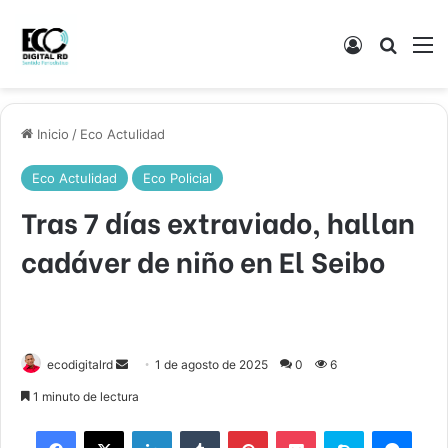
Acceso
Buscar
M
Inicio
/
Eco Actulidad
Eco Actulidad
Eco Policial
Tras 7 días extraviado, hallan
cadáver de niño en El Seibo
Send
ecodigitalrd
1 de agosto de 2025
0
6
an
1 minuto de lectura
email
Facebook
X
LinkedIn
Tumblr
Pinterest
Pocket
Skype
Mess