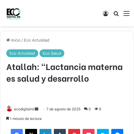
Acceso
Buscar
M
Inicio
/
Eco Actulidad
Eco Actulidad
Eco Salud
Atallah: “Lactancia materna
es salud y desarrollo
Send
ecodigitalrd
7 de agosto de 2025
0
6
an
1 minuto de lectura
email
Facebook
X
LinkedIn
Tumblr
Pinterest
Pocket
Skype
Mess