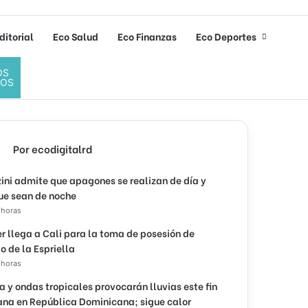
ditorial
Eco Salud
Eco Finanzas
Eco Deportes
OS
DOS
Por ecodigitalrd
ini admite que apagones se realizan de día y
ue sean de noche
 horas
r llega a Cali para la toma de posesión de
o de la Espriella
 horas
 y ondas tropicales provocarán lluvias este fin
na en República Dominicana; sigue calor