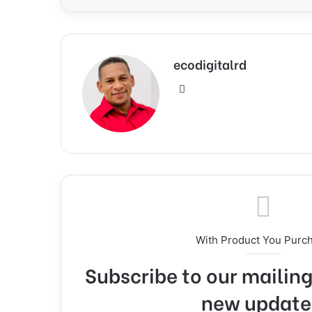
ecodigitalrd
Sitio
web
With Product You Purc
Subscribe to our mailing 
new update