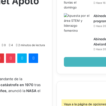
Hace 16
Abinade
program
Hace 20
Abinade
Abelard
0
4
2 minutos de lectura
Hace 20
lr
Pinterest
Pocket
Skype
Messenger
andante de la
n
catástrofe en 1970
tras
años
, anunció la
NASA
el
Vaya a la página de opcione