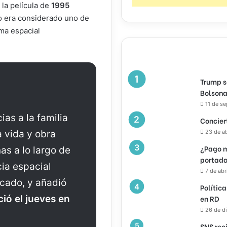
la película de
1995
ro era considerado uno de
ma espacial
Trump s
Bolsona
11 de s
as a la familia
Concier
23 de a
a vida y obra
¿Pago m
as a lo largo de
portada
cia espacial
7 de abr
cado, y añadió
Política
en RD
ció el jueves en
26 de d
SNS rec