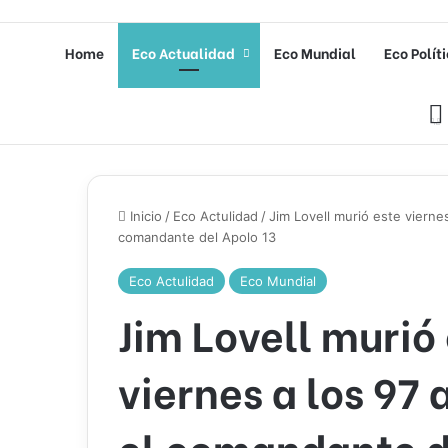
Home
Eco Actualidad
Eco Mundial
Eco Polít
Inicio
/
Eco Actulidad
/
Jim Lovell murió este viernes
comandante del Apolo 13
Eco Actulidad
Eco Mundial
Jim Lovell murió
viernes a los 97 
el comandante d