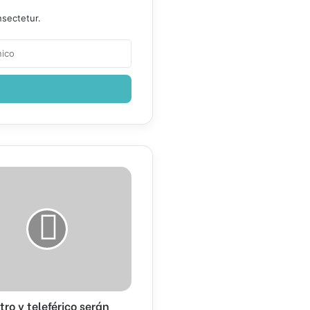
nsectetur.
o
,
ro y teleférico serán