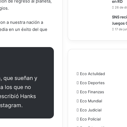
en RD
ción de regreso al planeta,
26 de d
gios.
SNS rec
aron a nuestra nación a
Juegos 
gedia en un éxito del que
17 de ju
Eco Actulidad
, que sueñan y
Eco Deportes
 a los que no
Eco Finanzas
escribió Hanks
Eco Mundial
nstagram.
Eco Judicial
Eco Policial