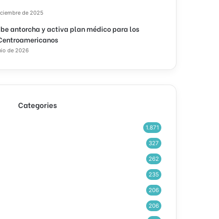
iciembre de 2025
ibe antorcha y activa plan médico para los
Centroamericanos
nio de 2026
Categories
1.871
327
262
235
206
206