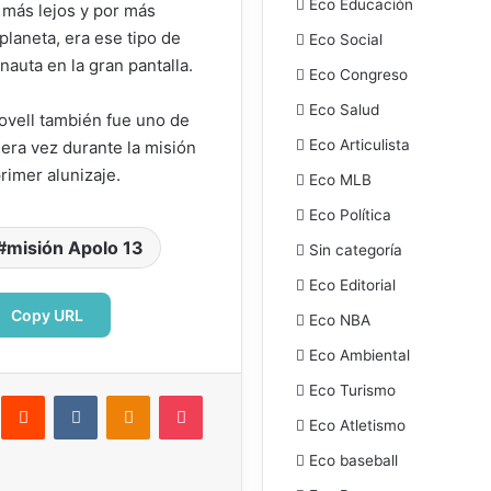
Eco Educación
 más lejos y por más
laneta, era ese tipo de
Eco Social
nauta en la gran pantalla.
Eco Congreso
Eco Salud
ovell también fue uno de
Eco Articulista
mera vez durante la misión
rimer alunizaje.
Eco MLB
Eco Política
misión Apolo 13
Sin categoría
Eco Editorial
Copy URL
Eco NBA
Eco Ambiental
Eco Turismo
interest
Reddit
VKontakte
Odnoklassniki
Pocket
Eco Atletismo
ectrónico
Imprimir
Eco baseball