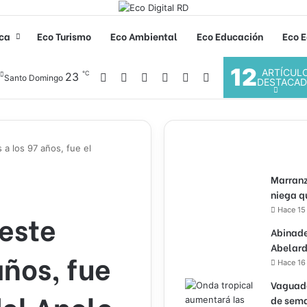
ica
Eco Turismo
Eco Ambiental
Eco Educación
Eco E
12
ARTÍCUL
℃
Facebook
X
YouTube
Instagram
23
Acceso
Buscar por
Santo Domingo
DESTACA
 a los 97 años, fue el
Marranz
niega q
Hace 15
 este
Abinade
Abelard
años, fue
Hace 16
Vaguada
el Apolo
de sema