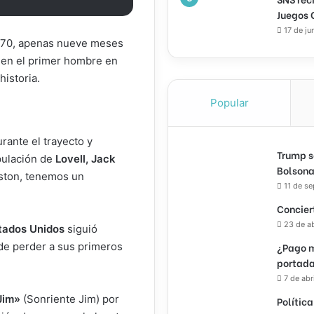
Juegos 
17 de ju
 1970, apenas nueve meses
 en el primer hombre en
historia.
Popular
rante el trayecto y
Trump s
pulación de
Lovell, Jack
Bolsona
uston, tenemos un
11 de s
Concier
23 de a
tados Unidos
siguió
¿Pago m
 de perder a sus primeros
portada
7 de abr
 Jim»
(Sonriente Jim) por
Política