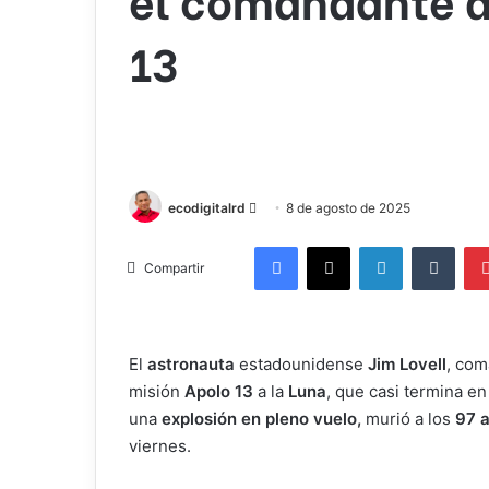
13
Send
ecodigitalrd
8 de agosto de 2025
an
Facebook
X
LinkedIn
Tumb
email
Compartir
El
astronauta
estadounidense
Jim Lovell
, com
misión
Apolo 13
a la
Luna
, que casi termina e
una
explosión en pleno vuelo,
murió a los
97 
viernes.