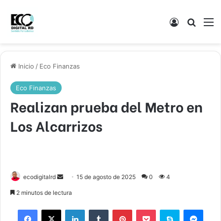
Acceso
Buscar
M
Inicio
/
Eco Finanzas
Eco Finanzas
Realizan prueba del Metro en
Los Alcarrizos
Send
ecodigitalrd
15 de agosto de 2025
0
4
an
2 minutos de lectura
email
Facebook
X
LinkedIn
Tumblr
Pinterest
Pocket
Skype
Mess