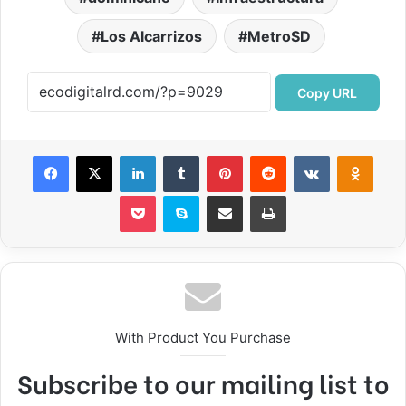
Los Alcarrizos
MetroSD
Copy URL
Facebook
X
LinkedIn
Tumblr
Pinterest
Reddit
VKontakte
Odnok
Pocket
Skype
Compartir por correo electrónico
Imprimir
With Product You Purchase
Subscribe to our mailing list to