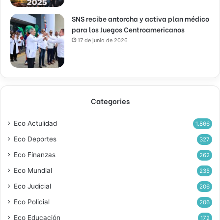
SNS recibe antorcha y activa plan médico
para los Juegos Centroamericanos
17 de junio de 2026
Categories
Eco Actulidad
1.866
Eco Deportes
327
Eco Finanzas
262
Eco Mundial
235
Eco Judicial
206
Eco Policial
206
Eco Educación
172