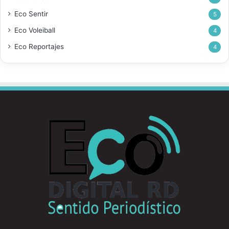
Eco Sentir
5
Eco Voleiball
4
Eco Reportajes
4