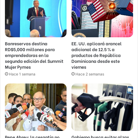
Banreservas destina
EE. UU. aplicará arancel
RD$5,000 millones para
adicional de 12.5 % a
emprendedoras en la
productos de República
segunda edición del Summit
Dominicana desde este
Mujer Pymes
viernes
Hace 1 semana
Hace 2 semanas
Pepe Abreu: la cesantía no
Gobierno busca evitar alzas