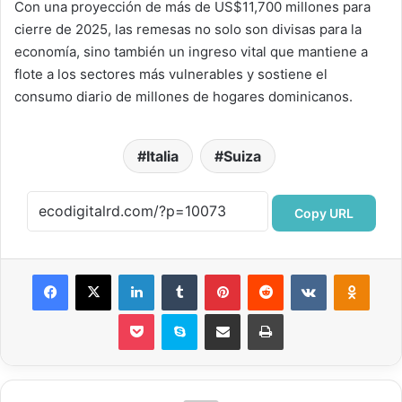
Con una proyección de más de US$11,700 millones para
cierre de 2025, las remesas no solo son divisas para la
economía, sino también un ingreso vital que mantiene a
flote a los sectores más vulnerables y sostiene el
consumo diario de millones de hogares dominicanos.
Italia
Suiza
Copy URL
Facebook
X
LinkedIn
Tumblr
Pinterest
Reddit
VKontakte
Odnok
Pocket
Skype
Compartir por correo electrónico
Imprimir