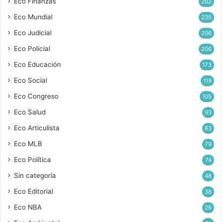
Eco Finanzas
262
Eco Mundial
235
Eco Judicial
206
Eco Policial
206
Eco Educación
173
Eco Social
119
Eco Congreso
105
Eco Salud
93
Eco Articulista
83
Eco MLB
79
Eco Política
74
Sin categoría
48
Eco Editorial
38
Eco NBA
26