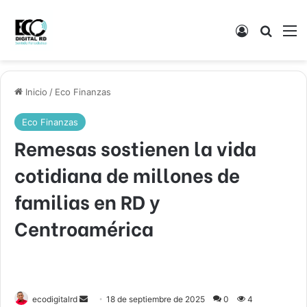
Acceso
Buscar
M
Inicio
/
Eco Finanzas
Eco Finanzas
Remesas sostienen la vida
cotidiana de millones de
familias en RD y
Centroamérica
Send
ecodigitalrd
18 de septiembre de 2025
0
4