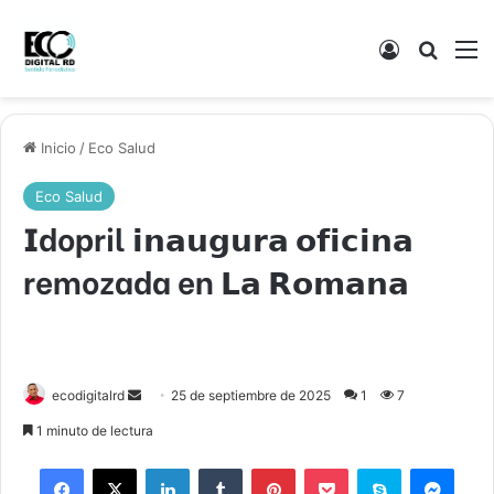
Acceso
Buscar
M
Inicio
/
Eco Salud
Eco Salud
𝗜dopril 𝗶𝗻𝗮𝘂𝗴𝘂𝗿𝗮 𝗼𝗳𝗶𝗰𝗶𝗻𝗮
remozada en 𝗟𝗮 𝗥𝗼𝗺𝗮𝗻𝗮
Send
ecodigitalrd
25 de septiembre de 2025
1
7
an
1 minuto de lectura
email
Facebook
X
LinkedIn
Tumblr
Pinterest
Pocket
Skype
Mess