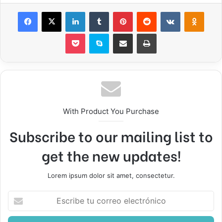
Facebook
X
LinkedIn
Tumblr
Pinterest
Reddit
VKontakte
Odnok
Pocket
Skype
Compartir por correo electrónico
Imprimir
With Product You Purchase
Subscribe to our mailing list to
get the new updates!
Lorem ipsum dolor sit amet, consectetur.
Escribe
tu
correo