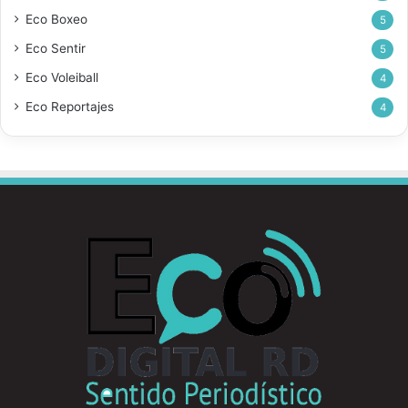
Eco Boxeo
5
Eco Sentir
5
Eco Voleiball
4
Eco Reportajes
4