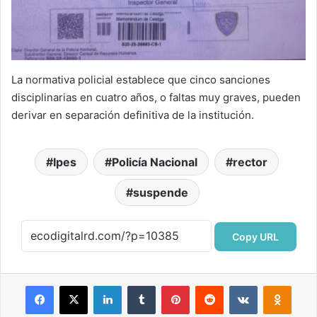
La normativa policial establece que cinco sanciones
disciplinarias en cuatro años, o faltas muy graves, pueden
derivar en separación definitiva de la institución.
Ipes
Policía Nacional
rector
suspende
Copy URL
Facebook
X
LinkedIn
Tumblr
Pinterest
Reddit
VKontakte
Odnok
Pocket
Skype
Compartir por correo electrónico
Imprimir