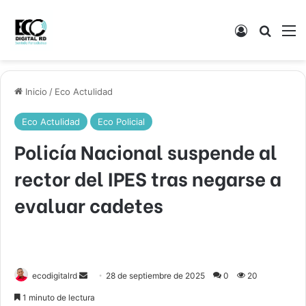
Acceso
Buscar
M
Inicio
/
Eco Actulidad
Eco Actulidad
Eco Policial
Policía Nacional suspende al
rector del IPES tras negarse a
evaluar cadetes
Send
ecodigitalrd
28 de septiembre de 2025
0
20
an
1 minuto de lectura