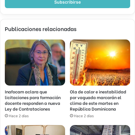
electrónico
Publicaciones relacionadas
Inafocam aclara que
Ola de calor e inestabilidad
licitaciones para formación
por vaguada marcarán el
docente responden a nueva
clima de este martes en
Ley de Contrataciones
República Dominicana
Hace 2 días
Hace 2 días