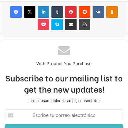
Facebook
X
LinkedIn
Tumblr
Pinterest
Reddit
VKontakte
Odnok
Pocket
Skype
Compartir por correo electrónico
Imprimir
With Product You Purchase
Subscribe to our mailing list to
get the new updates!
Lorem ipsum dolor sit amet, consectetur.
Escribe
tu
correo