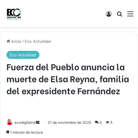
Acceso
Buscar
M
Inicio
/
Eco Actulidad
Eco Actulidad
Fuerza del Pueblo anuncia la
muerte de Elsa Reyna, familia
del expresidente Fernández
Send
ecodigitalrd
21 de noviembre de 2025
0
5
an
1 minuto de lectura
email