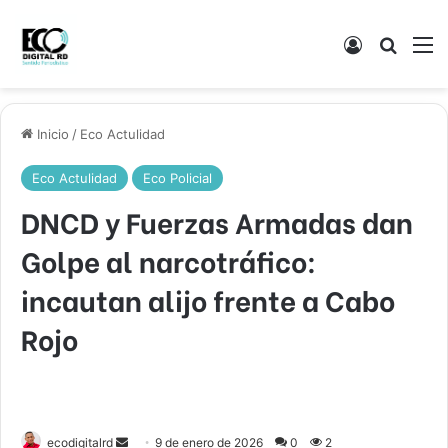
Acceso
Buscar
M
Inicio
/
Eco Actulidad
Eco Actulidad
Eco Policial
DNCD y Fuerzas Armadas dan
Golpe al narcotráfico:
incautan alijo frente a Cabo
Rojo
Send
ecodigitalrd
9 de enero de 2026
0
2