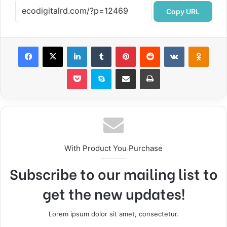
Copy URL
Facebook
X
LinkedIn
Tumblr
Pinterest
Reddit
VKontakte
Odnok
Pocket
Skype
Compartir por correo electrónico
Imprimir
With Product You Purchase
Subscribe to our mailing list to
get the new updates!
Lorem ipsum dolor sit amet, consectetur.