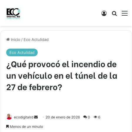
Acceso
Buscar
M
Inicio
/
Eco Actulidad
Eco Actulidad
¿Qué provocó el incendio de
un vehículo en el túnel de la
27 de febrero?
Send
ecodigitalrd
20 de enero de 2026
0
6
an
Menos de un minuto
email