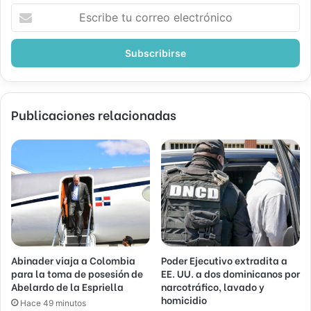
Escribe
tu
correo
electrónico
Publicaciones relacionadas
Abinader viaja a Colombia
Poder Ejecutivo extradita a
para la toma de posesión de
EE. UU. a dos dominicanos por
Abelardo de la Espriella
narcotráfico, lavado y
homicidio
Hace 49 minutos