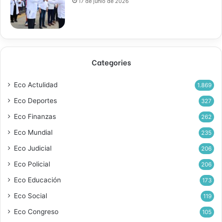
17 de junio de 2026
Categories
Eco Actulidad
1.869
Eco Deportes
327
Eco Finanzas
262
Eco Mundial
235
Eco Judicial
206
Eco Policial
206
Eco Educación
173
Eco Social
119
Eco Congreso
105