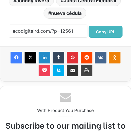
Johnny Rivera
Junta Central Electoral
nueva cédula
Copy URL
Facebook
X
LinkedIn
Tumblr
Pinterest
Reddit
VKontakte
Odnok
Pocket
Skype
Compartir por correo electrónico
Imprimir
With Product You Purchase
Subscribe to our mailing list to