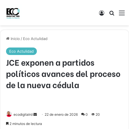
Acceso
Buscar
M
Inicio
/
Eco Actulidad
Eco Actulidad
JCE exponen a partidos
políticos avances del proceso
de la nueva cédula
Send
ecodigitalrd
22 de enero de 2026
0
20
an
2 minutos de lectura
email