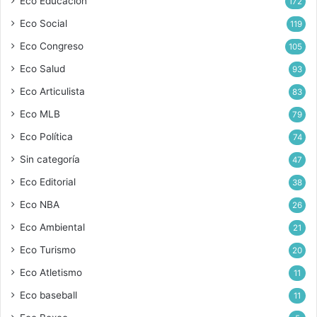
Eco Educación
172
Eco Social
119
Eco Congreso
105
Eco Salud
93
Eco Articulista
83
Eco MLB
79
Eco Política
74
Sin categoría
47
Eco Editorial
38
Eco NBA
26
Eco Ambiental
21
Eco Turismo
20
Eco Atletismo
11
Eco baseball
11