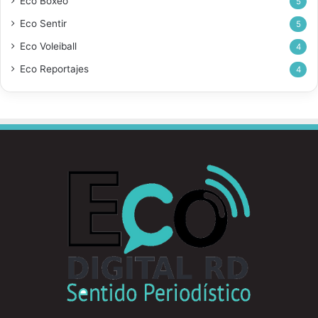
Eco Boxeo
5
Eco Sentir
5
Eco Voleiball
4
Eco Reportajes
4