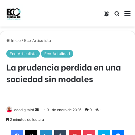
Acceso
Buscar
M
Inicio
/
Eco Articulista
Eco Articulista
Eco Actulidad
La prudencia perdida en una
sociedad sin modales
Send
ecodigitalrd
31 de enero de 2026
0
1
an
2 minutos de lectura
email
Facebook
X
LinkedIn
Tumblr
Pinterest
Pocket
Skype
Mess