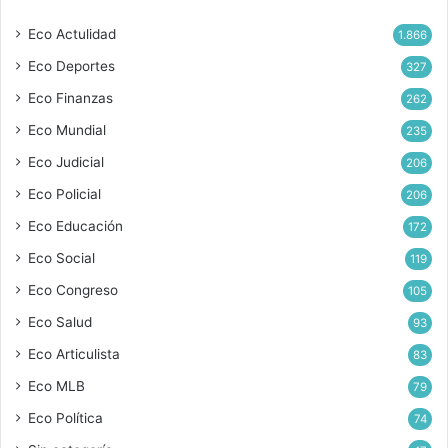
Eco Actulidad
1.866
Eco Deportes
327
Eco Finanzas
262
Eco Mundial
235
Eco Judicial
206
Eco Policial
206
Eco Educación
172
Eco Social
119
Eco Congreso
105
Eco Salud
93
Eco Articulista
83
Eco MLB
79
Eco Política
74