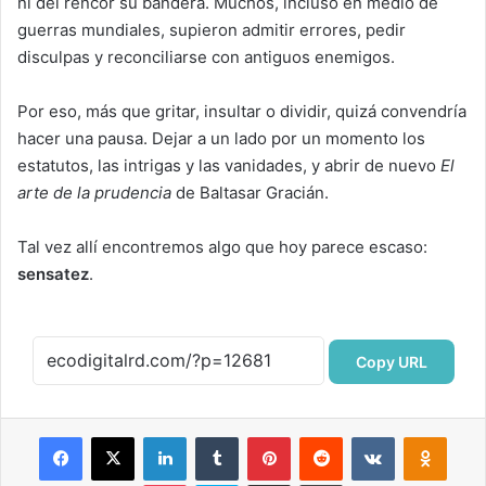
ni del rencor su bandera. Muchos, incluso en medio de
guerras mundiales, supieron admitir errores, pedir
disculpas y reconciliarse con antiguos enemigos.
Por eso, más que gritar, insultar o dividir, quizá convendría
hacer una pausa. Dejar a un lado por un momento los
estatutos, las intrigas y las vanidades, y abrir de nuevo
El
arte de la prudencia
de Baltasar Gracián.
Tal vez allí encontremos algo que hoy parece escaso:
sensatez
.
Copy URL
Facebook
X
LinkedIn
Tumblr
Pinterest
Reddit
VKontakte
Odnok
Pocket
Skype
Compartir por correo electrónico
Imprimir