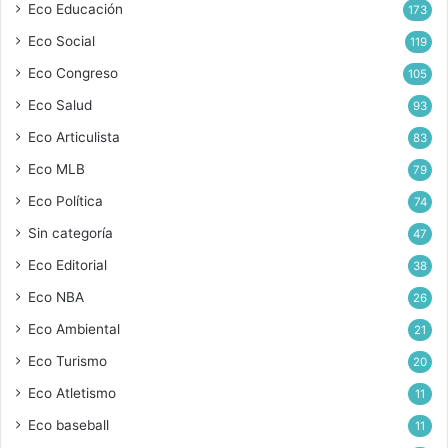
Eco Educación
173
Eco Social
119
Eco Congreso
105
Eco Salud
93
Eco Articulista
83
Eco MLB
79
Eco Política
74
Sin categoría
47
Eco Editorial
38
Eco NBA
26
Eco Ambiental
21
Eco Turismo
20
Eco Atletismo
11
Eco baseball
11