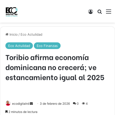
Acceso
Buscar
M
Inicio
/
Eco Actulidad
Eco Actulidad
Eco Finanzas
Toribio afirma economía
dominicana no crecerá; ve
estancamiento igual al 2025
Send
ecodigitalrd
3 de febrero de 2026
0
4
an
2 minutos de lectura