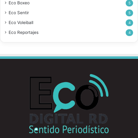
Eco Boxeo
5
Eco Sentir
5
Eco Voleiball
4
Eco Reportajes
4