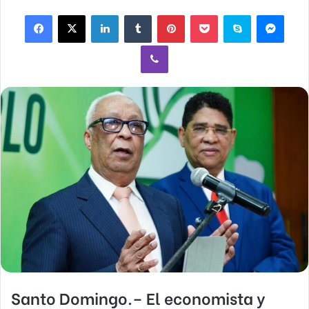
email
Facebook
X
LinkedIn
Tumblr
Pinterest
Pocket
Skype
Mess
Viber
Santo Domingo.– El economista y