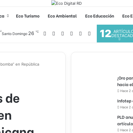
ica
Eco Turismo
Eco Ambiental
Eco Educación
Eco E
12
ARTÍCUL
℃
Facebook
X
YouTube
Instagram
26
Acceso
Buscar por
Santo Domingo
DESTACA
n bomba” en República
¡Oro pa
hacia e
s de
Hace 2 
Infotep
en
Hace 2 
PLD anu
artícul
nicana
Hace 2 