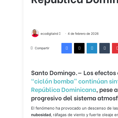
Send
ecodigitalrd
4 de febrero de 2026
an
Facebook
X
LinkedIn
Tumb
email
Compartir
Santo Domingo.
— Los efectos
“ciclón bomba”
continúan sin
República Dominicana
, pese 
progresivo del sistema atmosf
El fenómeno ha provocado un descenso de la
nubosidad
, ráfagas de viento y fuerte oleaje e