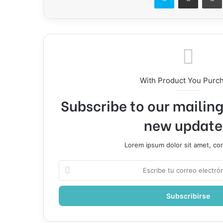
With Product You Purc
Subscribe to our mailing 
new update
Lorem ipsum dolor sit amet, co
Escribe
tu
correo
electrónico