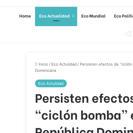
Home
Eco Actualidad
Eco Mundial
Eco Polít
Inicio
/
Eco Actulidad
/
Persisten efectos de “cicló
Dominicana
Eco Actulidad
Persisten efecto
“ciclón bomba” 
República Domi