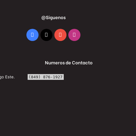
@Siguenos
Facebook
X
YouTube
Instagram
Numeros de Contacto
go Este.
(849) 876-1927