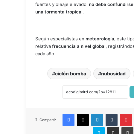
fuertes y oleaje elevado,
no debe confundirse
una tormenta tropical
.
Según especialistas en
meteorología,
este tip
relativa
frecuencia a nivel global
, registránd
cada año.
ciclón bomba
nubosidad
Facebook
X
LinkedIn
Tumblr
P
Compartir
Skype
Compartir por correo el