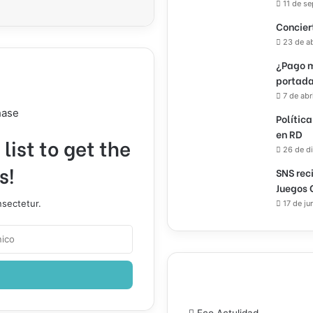
11 de s
Concier
23 de a
¿Pago m
portada
7 de abr
hase
Política
en RD
list to get the
26 de d
s!
SNS rec
Juegos 
nsectetur.
17 de ju
Eco Actulidad