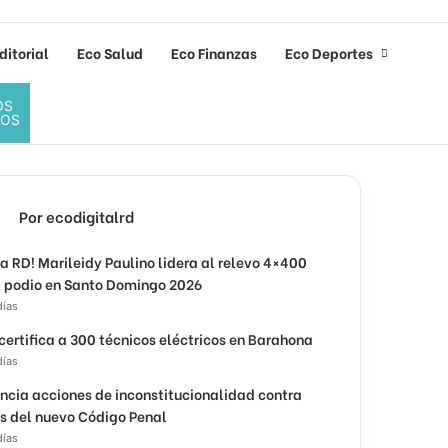
ditorial
Eco Salud
Eco Finanzas
Eco Deportes
OS
DOS
Por ecodigitalrd
ra RD! Marileidy Paulino lidera al relevo 4×400
l podio en Santo Domingo 2026
días
 certifica a 300 técnicos eléctricos en Barahona
días
ncia acciones de inconstitucionalidad contra
os del nuevo Código Penal
días