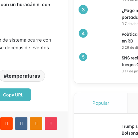
 con un huracán ni con
¿Pago m
portada
7 de abr
Política
o de sistema ocurre con
en RD
ose decenas de eventos
26 de d
SNS rec
Juegos 
17 de ju
temperaturas
Copy URL
Popular
interest
Reddit
VKontakte
Odnoklassniki
Pocket
Trump s
ectrónico
Imprimir
Bolsona