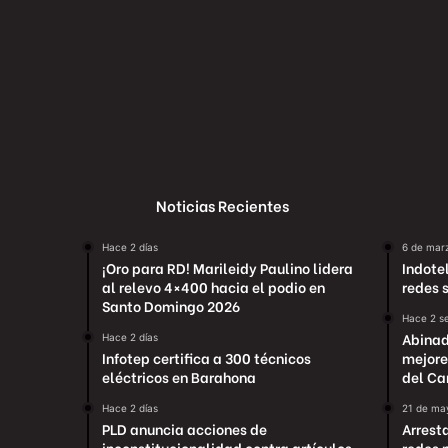
Noticias Recientes
Hace 2 días
6 de mar
¡Oro para RD! Marileidy Paulino lidera
Indotel
al relevo 4×400 hacia el podio en
redes 
Santo Domingo 2026
Hace 2 s
Abinad
Hace 2 días
Infotep certifica a 300 técnicos
mejore
eléctricos en Barahona
del Car
Hace 2 días
21 de ma
PLD anuncia acciones de
Arrest
inconstitucionalidad contra artículos
redes 