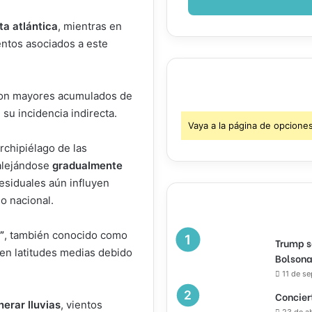
a atlántica
, mientras en
ntos asociados a este
con mayores acumulados de
su incidencia indirecta.
Vaya a la página de opcione
archipiélago de las
 alejándose
gradualmente
residuales aún influyen
io nacional.
”
, también conocido como
Trump s
en latitudes medias debido
Bolsona
11 de s
Concier
nerar lluvias
, vientos
23 de a