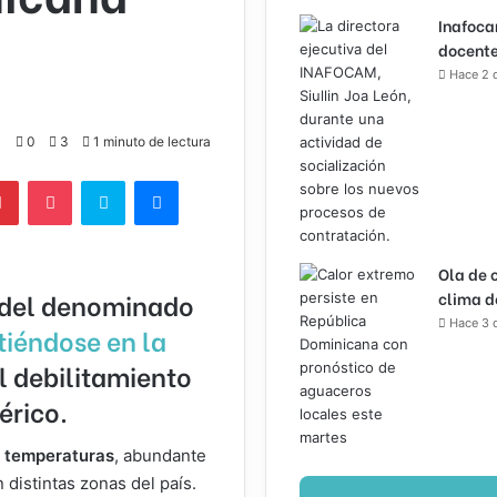
Inafoca
docente
Hace 2 
0
3
1 minuto de lectura
lr
Pinterest
Pocket
Skype
Messenger
Ola de 
 del denominado
clima d
Hace 3 
tiéndose en la
al debilitamiento
érico.
s
temperaturas
, abundante
n distintas zonas del país.