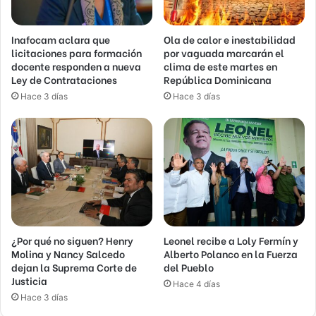
Inafocam aclara que
Ola de calor e inestabilidad
licitaciones para formación
por vaguada marcarán el
docente responden a nueva
clima de este martes en
Ley de Contrataciones
República Dominicana
Hace 3 días
Hace 3 días
¿Por qué no siguen? Henry
Leonel recibe a Loly Fermín y
Molina y Nancy Salcedo
Alberto Polanco en la Fuerza
dejan la Suprema Corte de
del Pueblo
Justicia
Hace 4 días
Hace 3 días