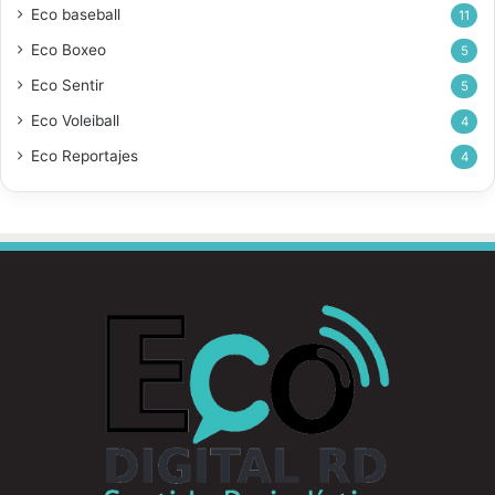
Eco baseball
11
Eco Boxeo
5
Eco Sentir
5
Eco Voleiball
4
Eco Reportajes
4