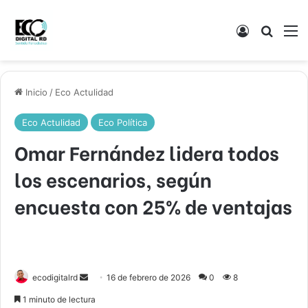
Acceso
Buscar
M
Inicio
/
Eco Actulidad
Eco Actulidad
Eco Política
Omar Fernández lidera todos
los escenarios, según
encuesta con 25% de ventajas
Send
ecodigitalrd
16 de febrero de 2026
0
8
an
1 minuto de lectura