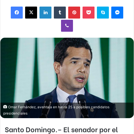
email
Facebook
X
LinkedIn
Tumblr
Pinterest
Pocket
Skype
Mess
Viber
Omar Fernández, aventaja en hasta 25 a posibles candidatos
presidenciales
Santo Domingo.– El senador por el