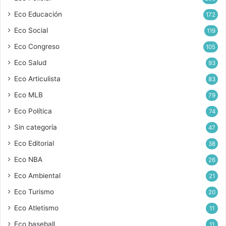
Eco Educación
172
Eco Social
119
Eco Congreso
105
Eco Salud
93
Eco Articulista
83
Eco MLB
79
Eco Política
74
Sin categoría
47
Eco Editorial
38
Eco NBA
26
Eco Ambiental
21
Eco Turismo
20
Eco Atletismo
11
Eco baseball
11