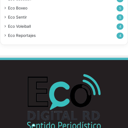
Eco Boxeo
5
Eco Sentir
5
Eco Voleiball
4
Eco Reportajes
4