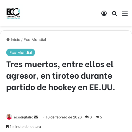
Acceso
Buscar
M
Inicio
/
Eco Mundial
Eco Mundial
Tres muertos, entre ellos el
agresor, en tiroteo durante
partido de hockey en EE.UU.
Send
ecodigitalrd
16 de febrero de 2026
0
5
an
1 minuto de lectura
email