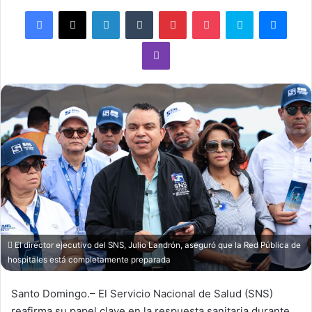
Facebook
X
LinkedIn
Tumblr
Pinterest
Pocket
Skype
Mess
Viber
El director ejecutivo del SNS, Julio Landrón, aseguró que la Red Pública de
hospitales está completamente preparada
Santo Domingo.– El Servicio Nacional de Salud (SNS)
reafirma su papel clave en la respuesta sanitaria durante