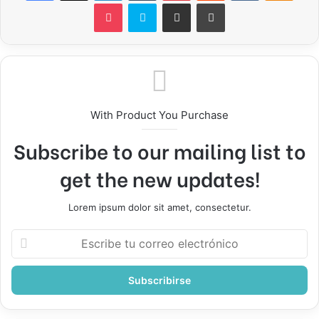
Pocket
Skype
Compartir por correo electrónico
Imprimir
With Product You Purchase
Subscribe to our mailing list to
get the new updates!
Lorem ipsum dolor sit amet, consectetur.
Escribe
tu
correo
electrónico