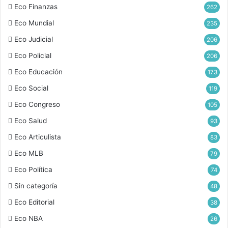
Eco Finanzas
262
Eco Mundial
235
Eco Judicial
206
Eco Policial
206
Eco Educación
173
Eco Social
119
Eco Congreso
105
Eco Salud
93
Eco Articulista
83
Eco MLB
79
Eco Política
74
Sin categoría
48
Eco Editorial
38
Eco NBA
26