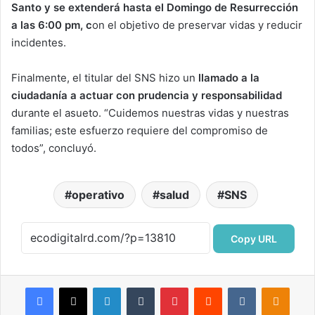
Santo y se extenderá hasta el Domingo de Resurrección
a las 6:00 pm, c
on el objetivo de preservar vidas y reducir
incidentes.
Finalmente, el titular del SNS hizo un
llamado a la
ciudadanía a actuar con prudencia y responsabilidad
durante el asueto. “Cuidemos nuestras vidas y nuestras
familias; este esfuerzo requiere del compromiso de
todos”, concluyó.
operativo
salud
SNS
Copy URL
Facebook
X
LinkedIn
Tumblr
Pinterest
Reddit
VKontakte
Odnok