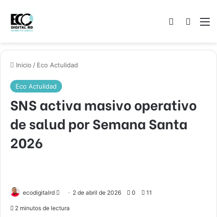
Acceso
Buscar
M
Inicio
/
Eco Actulidad
Eco Actulidad
SNS activa masivo operativo
de salud por Semana Santa
2026
Send
ecodigitalrd
2 de abril de 2026
0
11
an
2 minutos de lectura
email