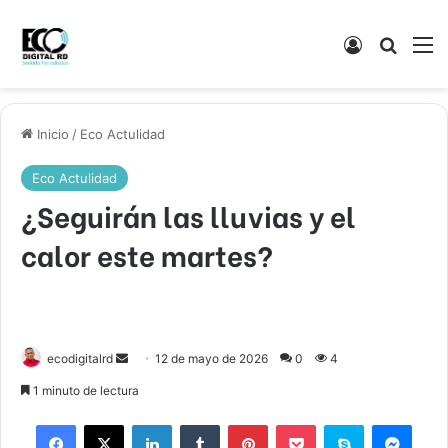
Acceso
Buscar
M
Inicio
/
Eco Actulidad
Eco Actulidad
¿Seguirán las lluvias y el
calor este martes?
Send
ecodigitalrd
12 de mayo de 2026
0
4
an
1 minuto de lectura
email
Facebook
X
LinkedIn
Tumblr
Pinterest
Pocket
Skype
Mess