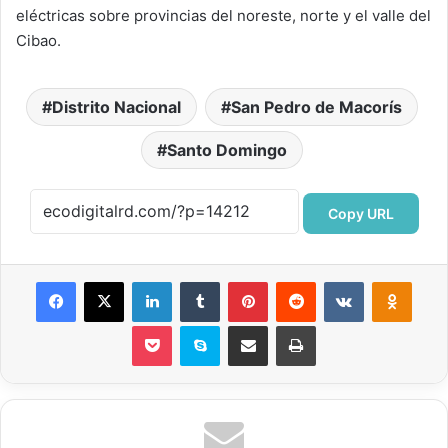
eléctricas sobre provincias del noreste, norte y el valle del
Cibao.
Distrito Nacional
San Pedro de Macorís
Santo Domingo
Copy URL
Facebook
X
LinkedIn
Tumblr
Pinterest
Reddit
VKontakte
Odnok
Pocket
Skype
Compartir por correo electrónico
Imprimir