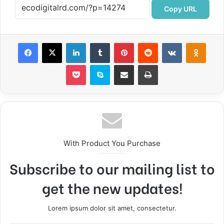
Copy URL
Facebook
X
LinkedIn
Tumblr
Pinterest
Reddit
VKontakte
Odnok
Pocket
Skype
Compartir por correo electrónico
Imprimir
With Product You Purchase
Subscribe to our mailing list to
get the new updates!
Lorem ipsum dolor sit amet, consectetur.