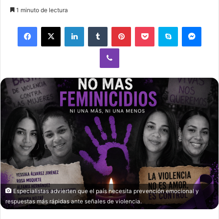
an
1 minuto de lectura
email
Facebook
X
LinkedIn
Tumblr
Pinterest
Pocket
Skype
Mess
Viber
Especialistas advierten que el país necesita prevención emocional y
respuestas más rápidas ante señales de violencia.