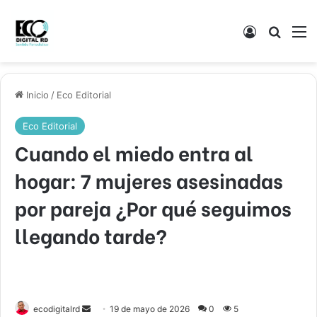
Acceso
Buscar
M
Inicio
/
Eco Editorial
Eco Editorial
Cuando el miedo entra al
hogar: 7 mujeres asesinadas
por pareja ¿Por qué seguimos
llegando tarde?
Send
ecodigitalrd
19 de mayo de 2026
0
5