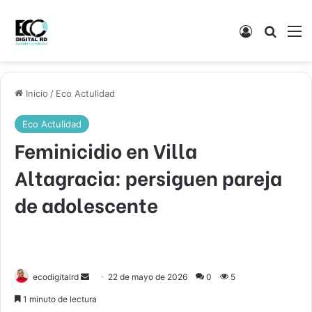
Acceso
Buscar
M
Inicio
/
Eco Actulidad
Eco Actulidad
Feminicidio en Villa
Altagracia: persiguen pareja
de adolescente
Send
ecodigitalrd
22 de mayo de 2026
0
5
an
1 minuto de lectura
email