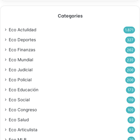
Categories
Eco Actulidad
1.871
Eco Deportes
327
Eco Finanzas
262
Eco Mundial
235
Eco Judicial
206
Eco Policial
206
Eco Educación
173
Eco Social
119
Eco Congreso
105
Eco Salud
93
Eco Articulista
83
Eco MLB
79