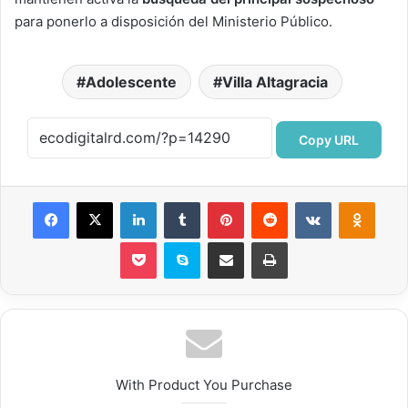
para ponerlo a disposición del Ministerio Público.
Adolescente
Villa Altagracia
Copy URL
Facebook
X
LinkedIn
Tumblr
Pinterest
Reddit
VKontakte
Odnok
Pocket
Skype
Compartir por correo electrónico
Imprimir
With Product You Purchase