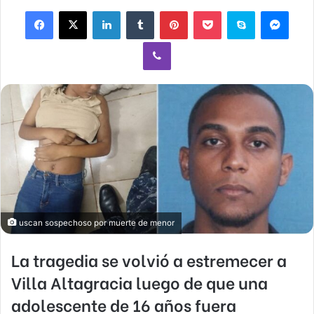
Facebook
X
LinkedIn
Tumblr
Pinterest
Pocket
Skype
Mess
Viber
uscan sospechoso por muerte de menor
La tragedia se volvió a estremecer a
Villa Altagracia
luego de que una
adolescente de 16 años fuera