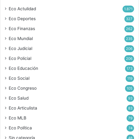
Eco Actulidad
1.871
Eco Deportes
327
Eco Finanzas
262
Eco Mundial
235
Eco Judicial
206
Eco Policial
206
Eco Educación
173
Eco Social
119
Eco Congreso
105
Eco Salud
93
Eco Articulista
83
Eco MLB
79
Eco Política
74
Sin categoría
48