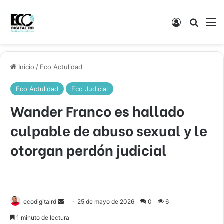
Acceso
Buscar
M
Inicio
/
Eco Actulidad
Eco Actulidad
Eco Judicial
Wander Franco es hallado
culpable de abuso sexual y le
otorgan perdón judicial
Send
ecodigitalrd
25 de mayo de 2026
0
6
an
1 minuto de lectura