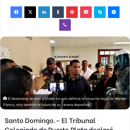
email
Facebook
X
LinkedIn
Tumblr
Pinterest
Pocket
Skype
Mess
Viber
El desenlace de este proceso no solo definirá la situación legal de Wander
Franco, sino también el futuro de su carrera deportiva
Santo Domingo.– El Tribunal
Colegiado de Puerto Plata declaró