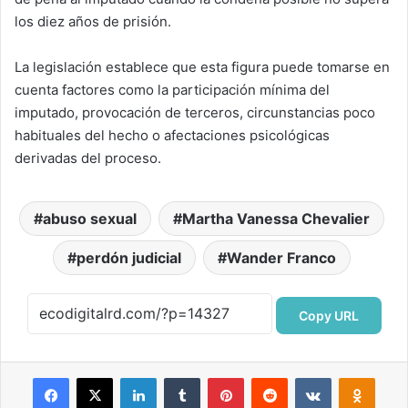
los diez años de prisión.
La legislación establece que esta figura puede tomarse en
cuenta factores como la participación mínima del
imputado, provocación de terceros, circunstancias poco
habituales del hecho o afectaciones psicológicas
derivadas del proceso.
abuso sexual
Martha Vanessa Chevalier
perdón judicial
Wander Franco
Copy URL
Facebook
X
LinkedIn
Tumblr
Pinterest
Reddit
VKontakte
Odnok