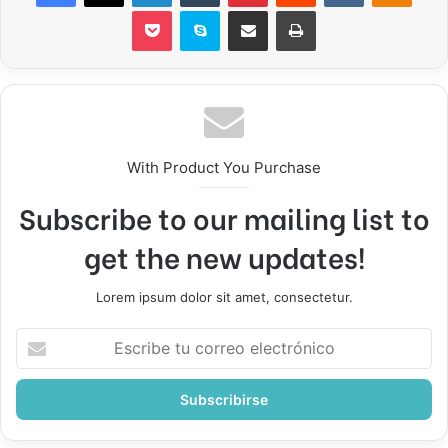
Pocket
Skype
Compartir por correo electrónico
Imprimir
With Product You Purchase
Subscribe to our mailing list to
get the new updates!
Lorem ipsum dolor sit amet, consectetur.
Escribe
tu
correo
electrónico