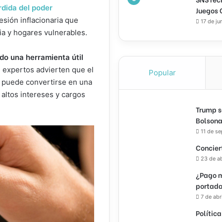
rdida del poder
Juegos 
resión inflacionaria que
17 de ju
ia y hogares vulnerables.
ndo una herramienta útil
, expertos advierten que el
Popular
s
puede convertirse en una
s altos intereses y cargos
Trump s
Bolsona
11 de s
Concier
23 de a
¿Pago m
portada
7 de abr
Política