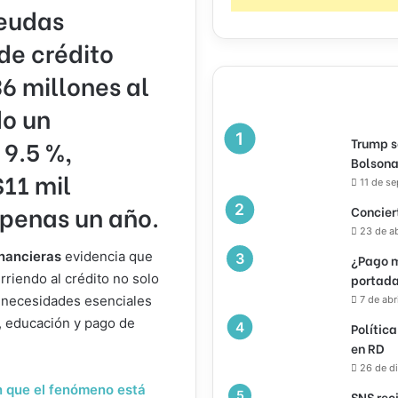
deudas
de crédito
6 millones al
do un
Trump s
 9.5 %,
Bolsona
11 mil
11 de s
apenas un año.
Concier
23 de a
inancieras
evidencia que
¿Pago m
rriendo al crédito no solo
portada
r necesidades esenciales
7 de abr
, educación y pago de
Política
en RD
26 de d
n que el fenómeno está
SNS rec