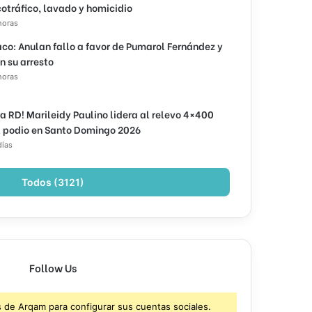
cotráfico, lavado y homicidio
horas
co: Anulan fallo a favor de Pumarol Fernández y
n su arresto
horas
ra RD! Marileidy Paulino lidera al relevo 4×400
l podio en Santo Domingo 2026
días
Todos (3121)
Follow Us
s de Arqam para configurar sus cuentas sociales.