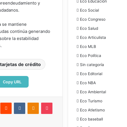
Eco Educación
obreendeudamiento y
iudadanos.
Eco Social
Eco Congreso
a se mantiene
Eco Salud
deudas continúa generando
Eco Articulista
obre la estabilidad
.
Eco MLB
Eco Política
tarjetas de crédito
Sin categoría
Eco Editorial
Copy URL
Eco NBA
Eco Ambiental
Eco Turismo
interest
Reddit
VKontakte
Odnoklassniki
Pocket
Eco Atletismo
ectrónico
Imprimir
Eco baseball