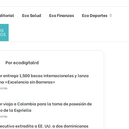
ditorial
Eco Salud
Eco Finanzas
Eco Deportes
OS
DOS
Por ecodigitalrd
r entrega 1,500 becas internacionales y lanza
a «Excelencia sin Barreras»
horas
r viaja a Colombia para la toma de posesión de
o de la Espriella
horas
jecutivo extradita a EE. UU. a dos dominicanos