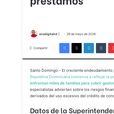
Send
ecodigitalrd
26 de mayo de 2026
an
Facebook
X
LinkedIn
Tumb
email
Compartir
Especialistas advierten sobre el riesgo de sobreendeudamient
para solventar necesidades diarias.
Santo Domingo.– El creciente endeudamiento
República Dominicana comienza a reflejar la 
enfrentan miles de familias para cubrir gasto
especialistas advierten sobre los riesgos finan
derivados del uso excesivo del crédito de co
Datos de la
Superintende