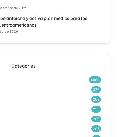
iciembre de 2025
ibe antorcha y activa plan médico para los
Centroamericanos
nio de 2026
Categories
1.869
327
262
235
206
206