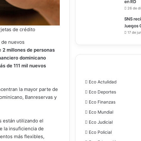
en RD
26 de d
SNS rec
Juegos 
jetas de crédito
17 de ju
o de nuevos
de
2 millones de personas
financiero dominicano
ás de 111 mil nuevos
Eco Actulidad
ncentran la mayor parte de
Eco Deportes
ominicano, Banreservas y
Eco Finanzas
Eco Mundial
están utilizando el
Eco Judicial
la insuficiencia de
Eco Policial
ientos más flexibles,