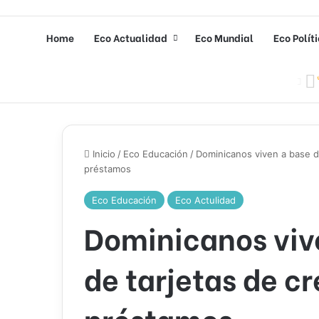
Home
Eco Actualidad
Eco Mundial
Eco Polít
Inicio
/
Eco Educación
/
Dominicanos viven a base de
préstamos
Eco Educación
Eco Actulidad
Dominicanos viv
de tarjetas de cr
préstamos