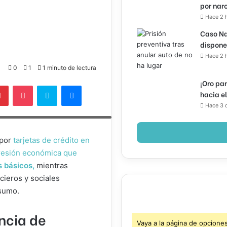
por nar
Hace 2 
Caso Na
dispone
Hace 2 
0
1
1 minuto de lectura
¡Oro pa
lr
Pinterest
Pocket
Skype
Messenger
hacia e
o por el uso creciente del crédito
Hace 3 
 por
tarjetas de crédito en
presión económica que
s básicos,
mientras
cieros y sociales
nsumo.
ncia de
Vaya a la página de opcione