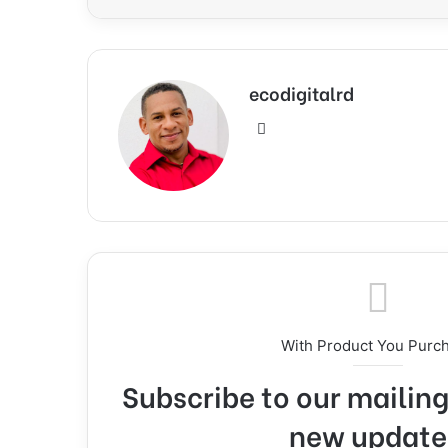
ecodigitalrd
Sitio
web
With Product You Purc
Subscribe to our mailing 
new update