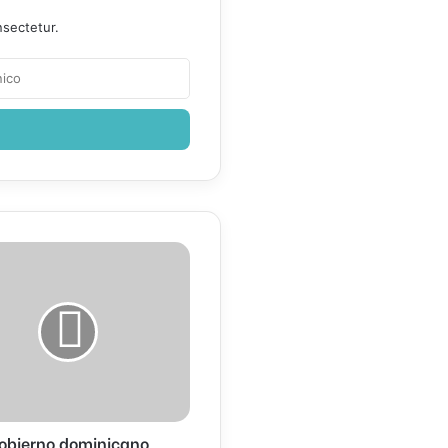
nsectetur.
o
ano
te
s-
obierno dominicano