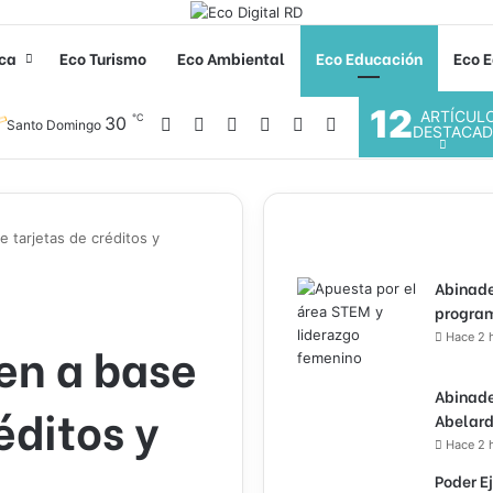
ica
Eco Turismo
Eco Ambiental
Eco Educación
Eco E
12
ARTÍCUL
℃
Facebook
X
YouTube
Instagram
30
Acceso
Buscar por
Santo Domingo
DESTACA
 tarjetas de créditos y
Abinade
program
Hace 2 
en a base
Abinade
éditos y
Abelard
Hace 2 
Poder E