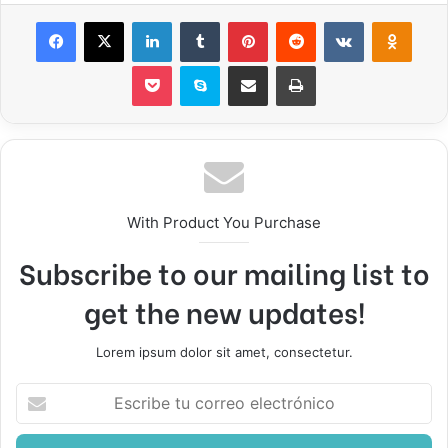
Facebook
X
LinkedIn
Tumblr
Pinterest
Reddit
VKontakte
Odnok
Pocket
Skype
Compartir por correo electrónico
Imprimir
With Product You Purchase
Subscribe to our mailing list to
get the new updates!
Lorem ipsum dolor sit amet, consectetur.
Escribe
tu
correo