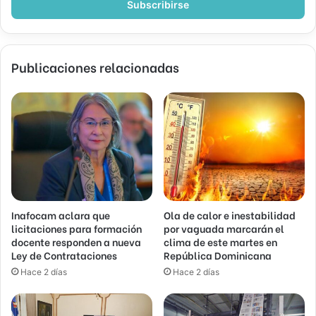
electrónico
Publicaciones relacionadas
Inafocam aclara que
Ola de calor e inestabilidad
licitaciones para formación
por vaguada marcarán el
docente responden a nueva
clima de este martes en
Ley de Contrataciones
República Dominicana
Hace 2 días
Hace 2 días