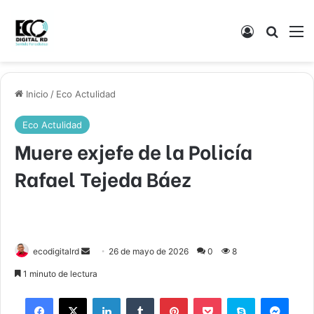
Acceso
Buscar
M
Inicio
/
Eco Actulidad
Eco Actulidad
Muere exjefe de la Policía
Rafael Tejeda Báez
Send
ecodigitalrd
26 de mayo de 2026
0
8
an
1 minuto de lectura
email
Facebook
X
LinkedIn
Tumblr
Pinterest
Pocket
Skype
Mess