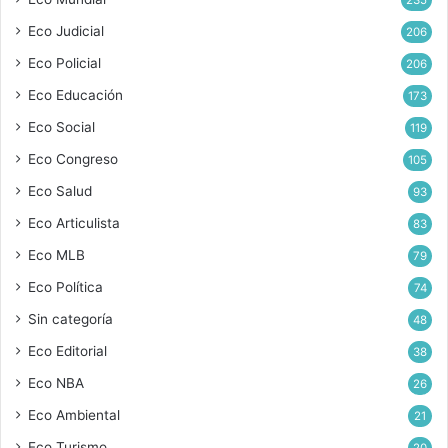
235
Eco Judicial
206
Eco Policial
206
Eco Educación
173
Eco Social
119
Eco Congreso
105
Eco Salud
93
Eco Articulista
83
Eco MLB
79
Eco Política
74
Sin categoría
48
Eco Editorial
38
Eco NBA
26
Eco Ambiental
21
Eco Turismo