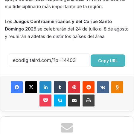
multidisciplinario más importante de la región.
Los
Juegos Centroamericanos y del Caribe Santo
Domingo 202
6 se celebrarán del 24 de julio al 8 de agosto
y reunirán a atletas de distintos países del área.
Copy URL
Facebook
X
LinkedIn
Tumblr
Pinterest
Reddit
VKontakte
Odnok
Pocket
Skype
Compartir por correo electrónico
Imprimir