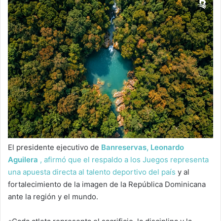
El presidente ejecutivo de
Banreservas, Leonardo
Aguilera
, afirmó que el respaldo a los Juegos representa
una apuesta directa al talento deportivo del país
y al
fortalecimiento de la imagen de la República Dominicana
ante la región y el mundo.