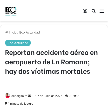
Acceso
Buscar
M
Inicio
/
Eco Actulidad
Eco Actulidad
Reportan accidente aéreo en
aeropuerto de La Romana;
hay dos víctimas mortales
Send
ecodigitalrd
7 de junio de 2026
0
7
an
1 minuto de lectura
email