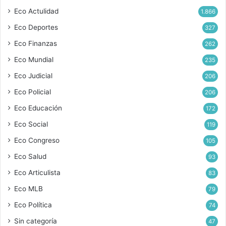
Eco Actulidad
1.866
Eco Deportes
327
Eco Finanzas
262
Eco Mundial
235
Eco Judicial
206
Eco Policial
206
Eco Educación
172
Eco Social
119
Eco Congreso
105
Eco Salud
93
Eco Articulista
83
Eco MLB
79
Eco Política
74
Sin categoría
47