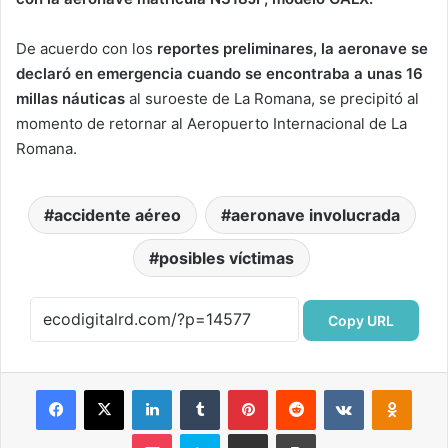
De acuerdo con los
reportes preliminares, la aeronave se
declaró en emergencia cuando se encontraba a unas 16
millas náuticas
al suroeste de La Romana, se precipitó al
momento de retornar al Aeropuerto Internacional de La
Romana.
accidente aéreo
aeronave involucrada
posibles víctimas
Copy URL
Facebook
X
LinkedIn
Tumblr
Pinterest
Reddit
VKontakte
Odnok
Pocket
Skype
Compartir por correo electrónico
Imprimir