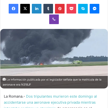
Facebook
X
LinkedIn
Tumblr
Pinterest
Pocket
Skype
Mess
Viber
La información publicada por el legislador señala que la matricula de la
aeronave era N318JF
La Romana.-
Dos tripulantes murieron este domingo al
accidentarse una aeronave ejecutiva privada mientras