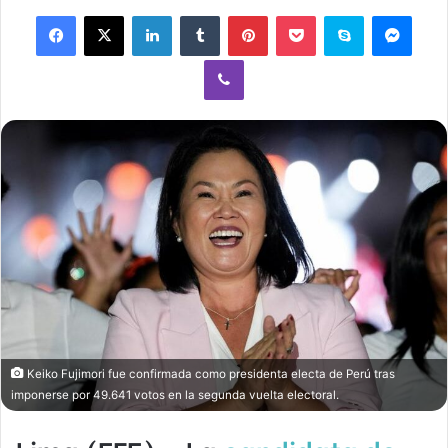
Facebook
X
LinkedIn
Tumblr
Pinterest
Pocket
Skype
Mess
Viber
Keiko Fujimori fue confirmada como presidenta electa de Perú tras
imponerse por 49.641 votos en la segunda vuelta electoral.