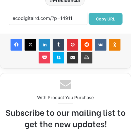
Presidencia
Copy URL
Facebook
X
LinkedIn
Tumblr
Pinterest
Reddit
VKontakte
Odnok
Pocket
Skype
Compartir por correo electrónico
Imprimir
With Product You Purchase
Subscribe to our mailing list to
get the new updates!