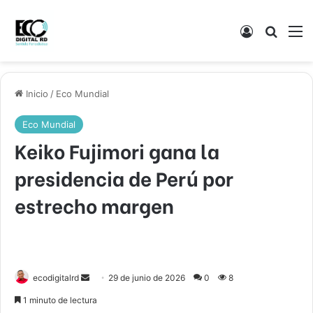
Acceso
Buscar
M
Inicio
/
Eco Mundial
Eco Mundial
Keiko Fujimori gana la
presidencia de Perú por
estrecho margen
Send
ecodigitalrd
29 de junio de 2026
0
8
an
1 minuto de lectura
email