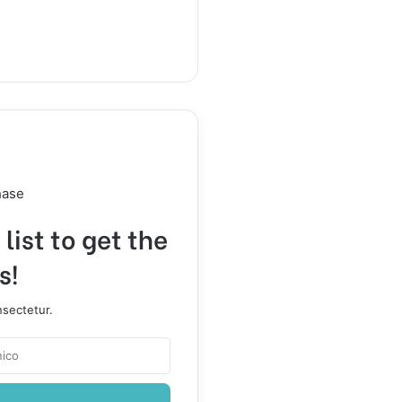
hase
list to get the
s!
nsectetur.