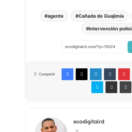
agente
Cañada de Guajimía
intervención polici
Facebook
X
LinkedIn
Tumblr
P
Compartir
Skype
Compartir por correo el
ecodigitalrd
Sitio