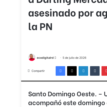
asesinado por a
la PN
Send
ecodigitalrd
5 de julio de 2026
an
Facebook
X
LinkedIn
Tumb
email
Compartir
Darlin Mercado, descrito por allegados como un joven trabaja
principios cristianos, colaboraba desde pequeño con su padre
Santo Domingo Oeste.
– U
acompañó este domingo e