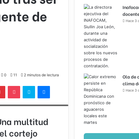
Inafoca
gente de
docente
Hace 3 
0
11
2 minutos de lectura
Ola de 
clima d
lr
Pinterest
Pocket
Skype
Messenger
Hace 3 
dor, respetuoso y de sólidos
 en una empresa de luminotecnia.
na multitud
l cortejo