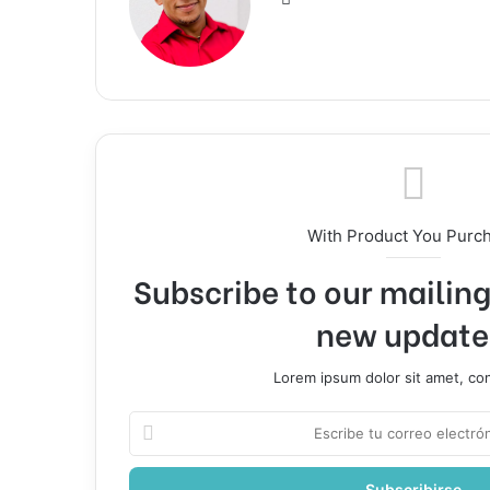
web
With Product You Purc
Subscribe to our mailing 
new update
Lorem ipsum dolor sit amet, co
Escribe
tu
correo