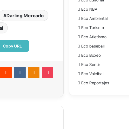
Eco NBA
Darling Mercado
Eco Ambiental
al
Eco Turismo
Eco Atletismo
Copy URL
Eco baseball
Eco Boxeo
Eco Sentir
interest
Reddit
VKontakte
Odnoklassniki
Pocket
Eco Voleiball
ectrónico
Imprimir
Eco Reportajes