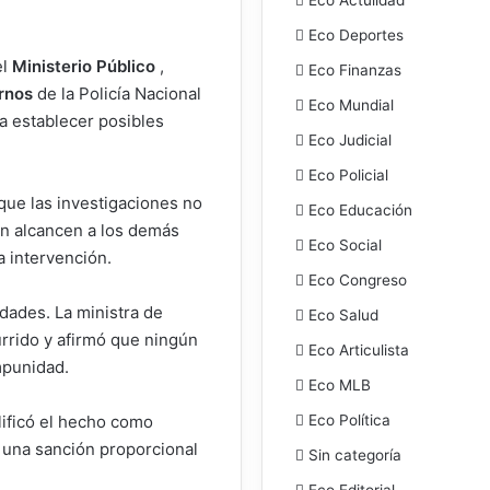
Eco Deportes
el
Ministerio Público
,
Eco Finanzas
rnos
de la Policía Nacional
Eco Mundial
ra establecer posibles
Eco Judicial
Eco Policial
 que las investigaciones no
Eco Educación
ién alcancen a los demás
Eco Social
a intervención.
Eco Congreso
dades. La ministra de
Eco Salud
rrido y afirmó que ningún
Eco Articulista
mpunidad.
Eco MLB
Eco Política
lificó el hecho como
a una sanción proporcional
Sin categoría
Eco Editorial