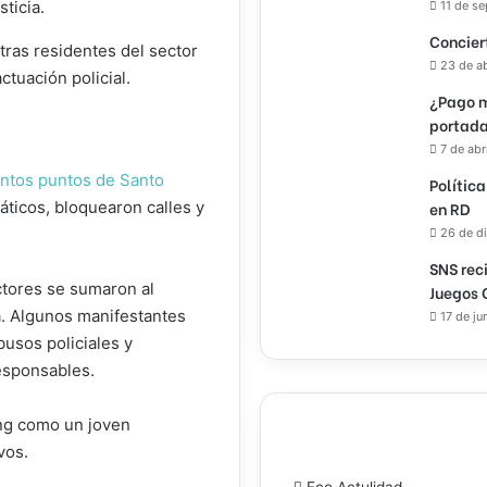
ticia.
11 de s
Concier
tras residentes del sector
23 de a
ctuación policial.
¿Pago m
portada
7 de abr
intos puntos de Santo
Política
ticos, bloquearon calles y
en RD
26 de d
SNS rec
ctores se sumaron al
Juegos 
ia. Algunos manifestantes
17 de ju
usos policiales y
esponsables.
ing como un joven
vos.
Eco Actulidad