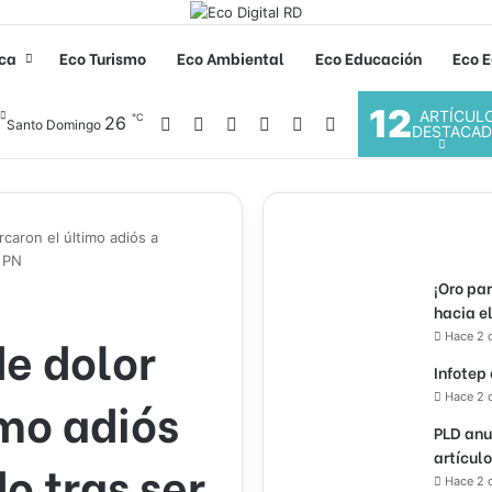
ica
Eco Turismo
Eco Ambiental
Eco Educación
Eco E
12
ARTÍCUL
℃
Facebook
X
YouTube
Instagram
26
Acceso
Buscar por
Santo Domingo
DESTACA
caron el último adiós a
a PN
¡Oro pa
hacia e
de dolor
Hace 2 
Infotep
mo adiós
Hace 2 
PLD anu
artícul
o tras ser
Hace 2 