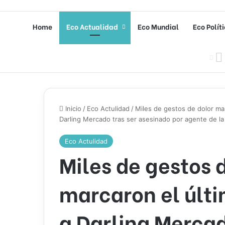
Home
Eco Actualidad
Eco Mundial
Eco Polít
Inicio
/
Eco Actulidad
/
Miles de gestos de dolor mar
Darling Mercado tras ser asesinado por agente de l
Eco Actulidad
Miles de gestos 
marcaron el últi
a Darling Mercad