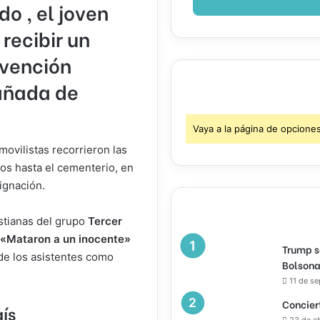
ado
, el joven
recibir un
rvención
Cañada de
Vaya a la página de opcione
ovilistas recorrieron las
tos hasta el cementerio, en
ignación.
stianas del grupo
Tercer
«Mataron a un inocente»
Trump s
de los asistentes como
Bolsona
11 de s
Concier
ís
23 de a