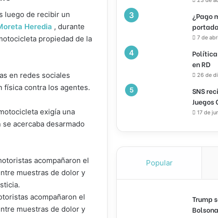
s luego de recibir un
¿Pago m
portada
Moreta Heredia
, durante
7 de abr
motocicleta propiedad de la
Política
en RD
as en redes sociales
26 de d
física contra los agentes.
SNS rec
Juegos 
motocicleta exigía una
17 de ju
in se acercaba desarmado
Popular
otoristas acompañaron el
Trump s
Bolsona
ntre muestras de dolor y