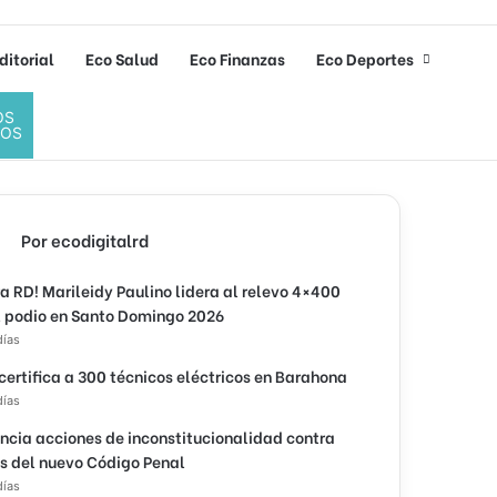
ditorial
Eco Salud
Eco Finanzas
Eco Deportes
OS
DOS
Por ecodigitalrd
ra RD! Marileidy Paulino lidera al relevo 4×400
l podio en Santo Domingo 2026
días
 certifica a 300 técnicos eléctricos en Barahona
días
ncia acciones de inconstitucionalidad contra
os del nuevo Código Penal
días