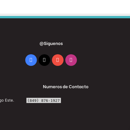
@Siguenos
Facebook
X
YouTube
Instagram
Numeros de Contacto
go Este.
(849) 876-1927