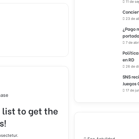
11 de s
Concier
23 de a
¿Pago m
portada
7 de abr
Política
en RD
26 de d
SNS rec
Juegos 
17 de ju
hase
list to get the
s!
nsectetur.
Eco Actulidad