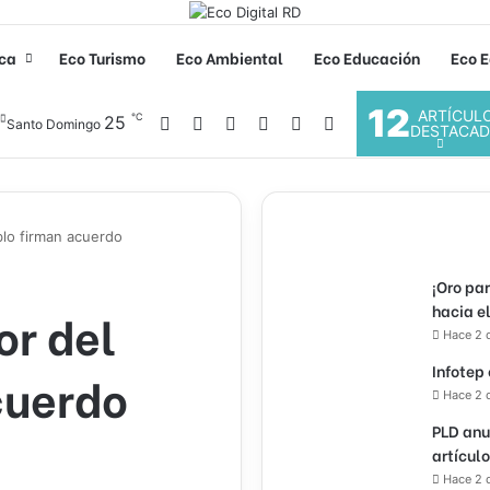
ica
Eco Turismo
Eco Ambiental
Eco Educación
Eco E
12
ARTÍCUL
℃
Facebook
X
YouTube
Instagram
25
Acceso
Buscar por
Santo Domingo
DESTACA
lo firman acuerdo
¡Oro pa
hacia e
or del
Hace 2 
Infotep
cuerdo
Hace 2 
PLD anu
artícul
Hace 2 