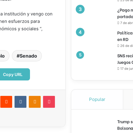
¿Pago m
a institución y vengo con
portada
únen esfuerzos para
7 de abr
nómicos y sociales “,
Política
en RD
26 de d
SNS rec
lo
Senado
Juegos 
17 de ju
Copy URL
interest
Reddit
VKontakte
Odnoklassniki
Pocket
Popular
ectrónico
Imprimir
Trump s
Bolsona