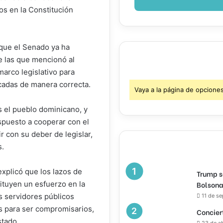
os en la Constitución
que el Senado ya ha
e las que mencionó al
marco legislativo para
icadas de manera correcta.
Vaya a la página de opcione
s el pueblo dominicano, y
spuesto a cooperar con el
r con su deber de legislar,
s.
explicó que los lazos de
Trump s
Bolsona
ituyen un esfuerzo en la
s servidores públicos
11 de s
s para ser compromisarios,
Concier
stado.
23 de a