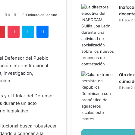
Inafoca
docente
0
1
1 minuto de lectura
Hace 2 
lr
Pinterest
Pocket
Skype
Messenger
el Defensor del Pueblo
ción interinstitucional
, investigación,
Ola de 
clima d
ación.
Hace 2 
 y el titular del Defensor
as durante un acto
o legislativo.
titucional busca robustecer
 dando a conocer a la