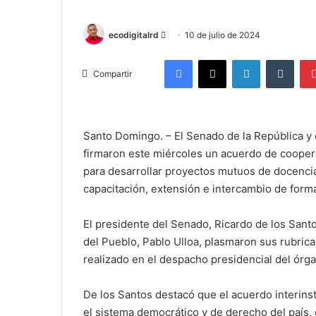
Send
ecodigitalrd
10 de julio de 2024
an
Facebook
X
LinkedIn
Tumb
email
Compartir
Santo Domingo. – El Senado de la República y 
firmaron este miércoles un acuerdo de coopera
para desarrollar proyectos mutuos de docencia
capacitación, extensión e intercambio de form
El presidente del Senado, Ricardo de los Santos
del Pueblo, Pablo Ulloa, plasmaron sus rubric
realizado en el despacho presidencial del órgan
De los Santos destacó que el acuerdo interins
el sistema democrático y de derecho del país,