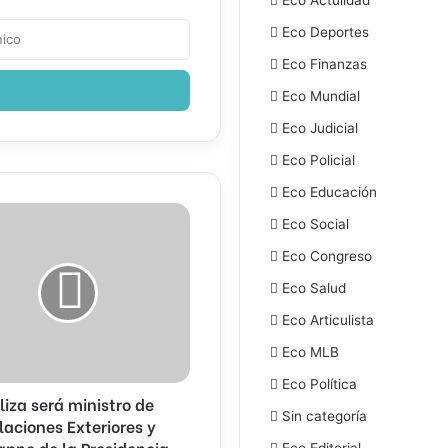
Eco Deportes
Eco Finanzas
Eco Mundial
Eco Judicial
Eco Policial
Eco Educación
Eco Social
Eco Congreso
Eco Salud
es
es
Eco Articulista
Eco MLB
Eco Política
liza será ministro de
Sin categoría
cia
laciones Exteriores y
gnne de la Presidencia
Eco Editorial