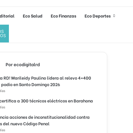
ditorial
Eco Salud
Eco Finanzas
Eco Deportes
OS
DOS
Por ecodigitalrd
ra RD! Marileidy Paulino lidera al relevo 4×400
l podio en Santo Domingo 2026
días
 certifica a 300 técnicos eléctricos en Barahona
días
ncia acciones de inconstitucionalidad contra
os del nuevo Código Penal
días