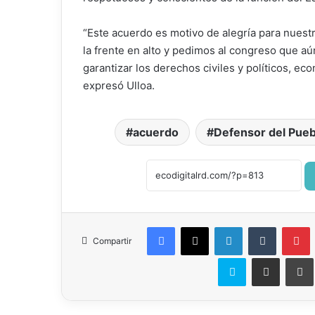
“Este acuerdo es motivo de alegría para nuestr
la frente en alto y pedimos al congreso que a
garantizar los derechos civiles y políticos, eco
expresó Ulloa.
acuerdo
Defensor del Pueb
Facebook
X
LinkedIn
Tumblr
P
Compartir
Skype
Compartir por correo el