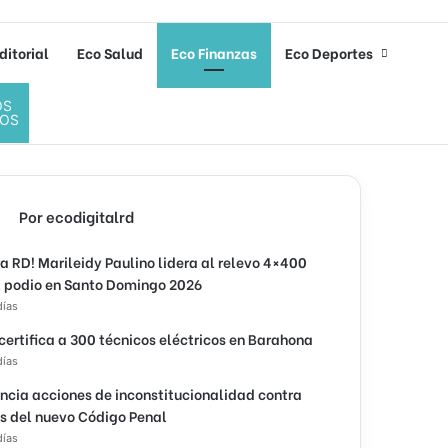
ditorial
Eco Salud
Eco Finanzas
Eco Deportes
OS
OS
Por ecodigitalrd
ra RD! Marileidy Paulino lidera al relevo 4×400
l podio en Santo Domingo 2026
días
 certifica a 300 técnicos eléctricos en Barahona
días
ncia acciones de inconstitucionalidad contra
os del nuevo Código Penal
días