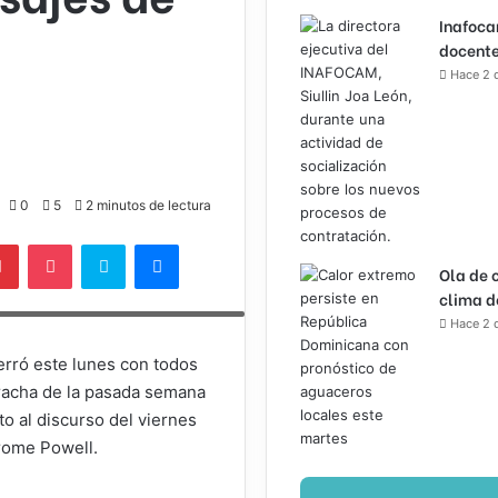
Inafoca
docente
Hace 2 
0
5
2 minutos de lectura
lr
Pinterest
Pocket
Skype
Messenger
Ola de 
4 dólares, y al cierre de la Bolsa el
clima d
Hace 2 
erró este lunes con todos
 racha de la pasada semana
to al discurso del viernes
erome Powell.