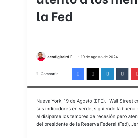
la Fed
Send
ecodigitalrd
19 de agosto de 2024
an
Facebook
X
LinkedIn
Tumb
email
Compartir
En otros mercados, el petróleo de Texas perdió el nivel de los 7
rendimiento del bono a 10 años bajaba
Nueva York, 19 de Agosto (EFE).- Wall Street c
sus indicadores en verde, siguiendo la buena
al disiparse los temores de recesión pero aten
del presidente de la Reserva Federal (Fed), J