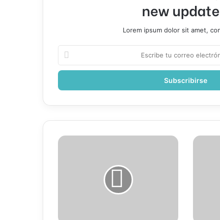
new update
Lorem ipsum dolor sit amet, co
Escribe
tu
correo
electrónico
Young
Economí
Miko
RD
procesa
es
el
percibid
impacto
como
de
riesgosa
la
frente
fama
a