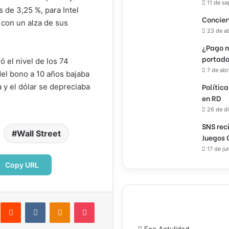
11 de s
de 3,25 %, para Intel
Concier
 con un alza de sus
23 de a
¿Pago m
portada
 el nivel de los 74
7 de abr
 del bono a 10 años bajaba
Política
a y el dólar se depreciaba
en RD
26 de d
SNS rec
Wall Street
Juegos 
17 de ju
Copy URL
interest
Reddit
VKontakte
Odnoklassniki
Pocket
ectrónico
Imprimir
Eco Actulidad