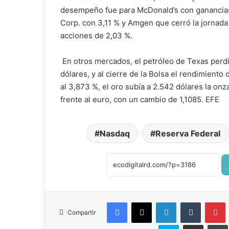
desempeño fue para McDonald’s con ganancias 
Corp. con 3,11 % y Amgen que cerró la jornada
acciones de 2,03 %.
En otros mercados, el petróleo de Texas perdió
dólares, y al cierre de la Bolsa el rendimiento
al 3,873 %, el oro subía a 2.542 dólares la onz
frente al euro, con un cambio de 1,1085. EFE
Nasdaq
Reserva Federal
Facebook
X
LinkedIn
Tumblr
P
Compartir
Skype
Compartir por correo el