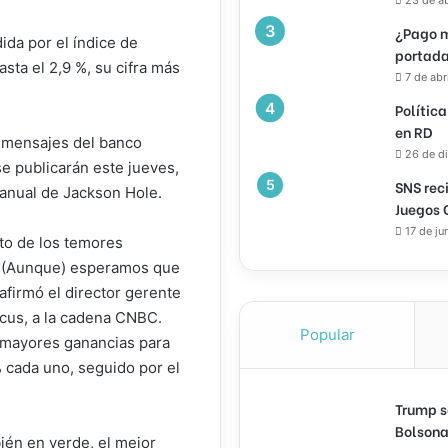
¿Pago m
dida por el índice de
portada
asta el 2,9 %, su cifra más
7 de abr
Política
en RD
 mensajes del banco
26 de d
se publicarán este jueves,
SNS rec
o anual de Jackson Hole.
Juegos 
17 de ju
to de los temores
. (Aunque) esperamos que
, afirmó el director gerente
cus, a la cadena CNBC.
Popular
s mayores ganancias para
 cada uno, seguido por el
Trump s
Bolsona
ién en verde, el mejor