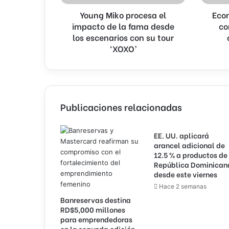
desde
otras
Young Miko procesa el
Eco
los
con
escenarios
impacto de la fama desde
grado
co
con
de
los escenarios con su tour
su
inversió
‘XOXO’
tour
‘XOXO’
Publicaciones relacionadas
EE. UU. aplicará
arancel adicional de
12.5 % a productos de
República Dominican
desde este viernes
Hace 2 semanas
Banreservas destina
RD$5,000 millones
para emprendedoras
en la segunda edición