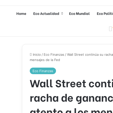
Home
Eco Actualidad
Eco Mundial
Eco Polít
Inicio
/
Eco Finanzas
/
Wall Street continúa su racha
mensajes de la Fed
Eco Finanzas
Wall Street cont
racha de gananc
atento a los men