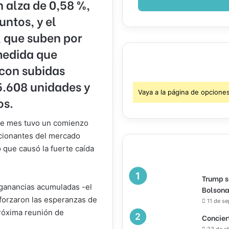
 alza de 0,58 %,
ntos, y el
, que suben por
medida que
 con subidas
5.608 unidades y
Vaya a la página de opcione
os.
ste mes tuvo un comienzo
cionantes del mercado
o que causó la fuerte caída
Trump s
ganancias acumuladas -el
Bolsona
forzaron las esperanzas de
11 de s
próxima reunión de
Concier
23 de a