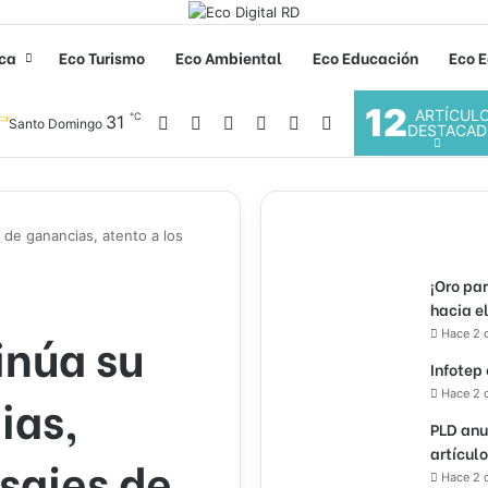
ica
Eco Turismo
Eco Ambiental
Eco Educación
Eco E
12
ARTÍCUL
℃
Facebook
X
YouTube
Instagram
31
Acceso
Buscar por
Santo Domingo
DESTACAD
 de ganancias, atento a los
¡Oro pa
hacia e
inúa su
Hace 2 
Infotep
ias,
Hace 2 
PLD anu
artícul
sajes de
Hace 2 