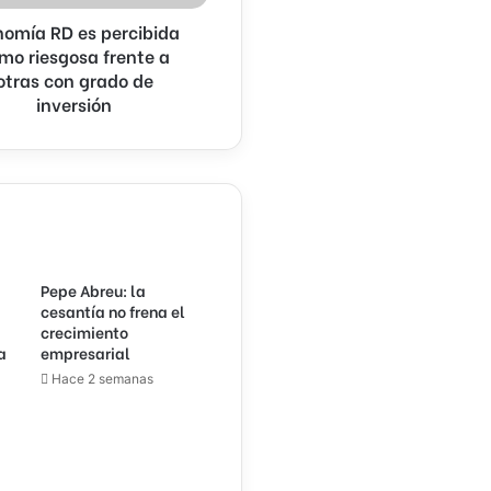
nomía RD es percibida
mo riesgosa frente a
otras con grado de
n
inversión
Pepe Abreu: la
cesantía no frena el
crecimiento
a
empresarial
Hace 2 semanas