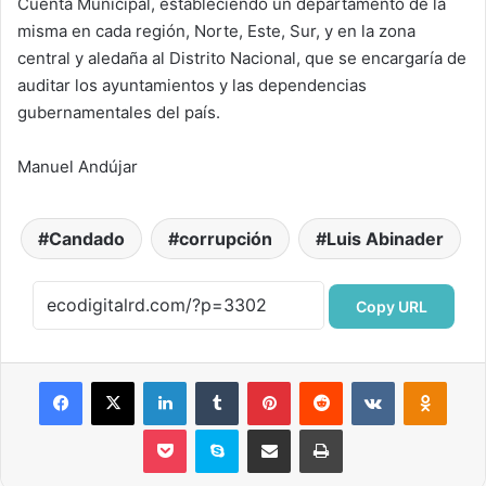
Cuenta Municipal, estableciendo un departamento de la
misma en cada región, Norte, Este, Sur, y en la zona
central y aledaña al Distrito Nacional, que se encargaría de
auditar los ayuntamientos y las dependencias
gubernamentales del país.
Manuel Andújar
Candado
corrupción
Luis Abinader
Copy URL
Facebook
X
LinkedIn
Tumblr
Pinterest
Reddit
VKontakte
Odnok
Pocket
Skype
Compartir por correo electrónico
Imprimir