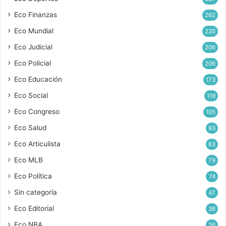
Eco Finanzas
262
Eco Mundial
235
Eco Judicial
206
Eco Policial
206
Eco Educación
173
Eco Social
119
Eco Congreso
105
Eco Salud
93
Eco Articulista
83
Eco MLB
79
Eco Política
74
Sin categoría
47
Eco Editorial
38
Eco NBA
26