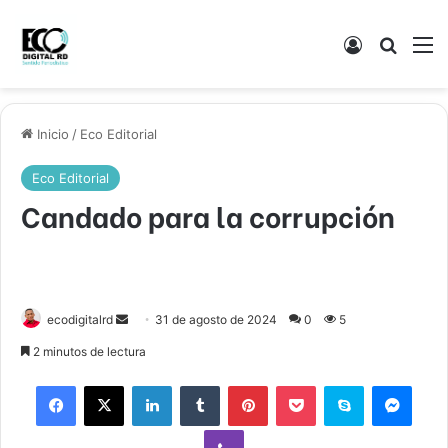
Acceso
Buscar
M
Inicio
/
Eco Editorial
Eco Editorial
Candado para la corrupción
Send
ecodigitalrd
31 de agosto de 2024
0
5
an
2 minutos de lectura
email
Facebook
X
LinkedIn
Tumblr
Pinterest
Pocket
Skype
Mess
Viber