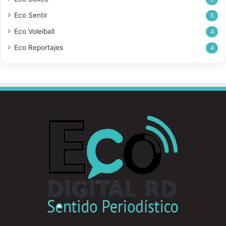
Eco Sentir
5
Eco Voleiball
4
Eco Reportajes
4