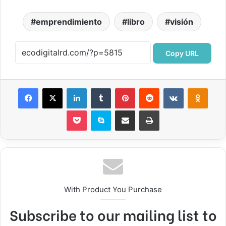
emprendimiento
libro
visión
Copy URL
Facebook
X
LinkedIn
Tumblr
Pinterest
Reddit
VKontakte
Odnok
Pocket
Skype
Compartir por correo electrónico
Imprimir
With Product You Purchase
Subscribe to our mailing list to