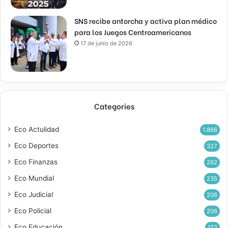
SNS recibe antorcha y activa plan médico
para los Juegos Centroamericanos
17 de junio de 2026
Categories
Eco Actulidad
1.866
Eco Deportes
327
Eco Finanzas
262
Eco Mundial
235
Eco Judicial
206
Eco Policial
206
Eco Educación
172