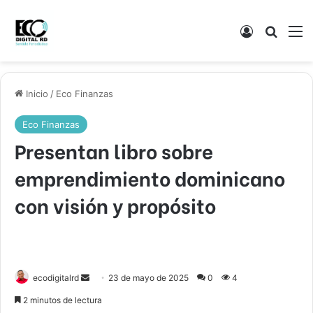
Acceso
Buscar
M
Inicio
/
Eco Finanzas
Eco Finanzas
Presentan libro sobre
emprendimiento dominicano
con visión y propósito
Send
ecodigitalrd
23 de mayo de 2025
0
4
an
2 minutos de lectura
email