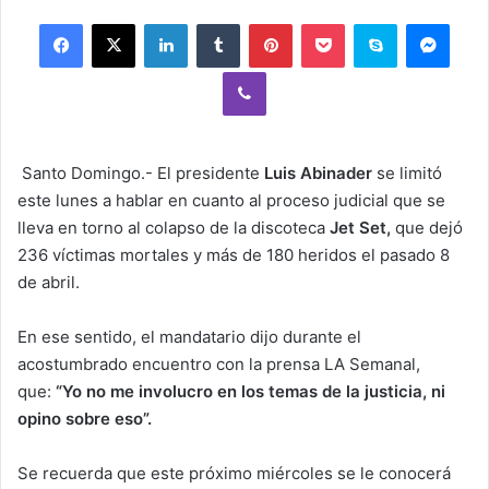
email
Facebook
X
LinkedIn
Tumblr
Pinterest
Pocket
Skype
Mess
Viber
Santo Domingo.- El presidente
Luis Abinader
se limitó
este lunes a hablar en cuanto al proceso judicial que se
lleva en torno al colapso de la discoteca
Jet Set,
que dejó
236 víctimas mortales y más de 180 heridos el pasado 8
de abril.
En ese sentido, el mandatario dijo durante el
acostumbrado encuentro con la prensa LA Semanal,
que:
“Yo no me involucro en los temas de la justicia, ni
opino sobre eso”.
Se recuerda que este próximo miércoles se le conocerá