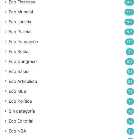
Eco Finanzas
262
Eco Mundial
235
Eco Judicial
206
Eco Policial
206
Eco Educación
173
Eco Social
119
Eco Congreso
105
Eco Salud
93
Eco Articulista
83
Eco MLB
79
Eco Política
74
Sin categoría
48
Eco Editorial
38
Eco NBA
26