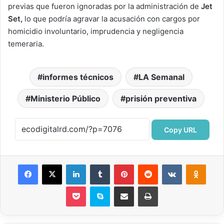
previas que fueron ignoradas por la administración de
Jet
Set,
lo que podría agravar la acusación con cargos por
homicidio involuntario, imprudencia y negligencia
temeraria.
informes técnicos
LA Semanal
Ministerio Público
prisión preventiva
Copy URL
Facebook
X
LinkedIn
Tumblr
Pinterest
Reddit
VKontakte
Odnok
Pocket
Skype
Compartir por correo electrónico
Imprimir