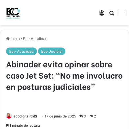
Acceso
Buscar
M
Inicio
/
Eco Actulidad
Eco Actulidad
Eco Judicial
Abinader evita opinar sobre
caso Jet Set: “No me involucro
en posturas judiciales”
Send
ecodigitalrd
17 de junio de 2025
0
2
an
1 minuto de lectura