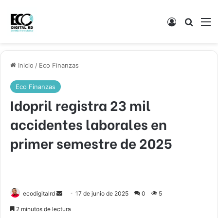
Acceso
Buscar
M
Inicio
/
Eco Finanzas
Eco Finanzas
Idopril registra 23 mil
accidentes laborales en
primer semestre de 2025
Send
ecodigitalrd
17 de junio de 2025
0
5
an
2 minutos de lectura
email