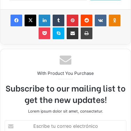
Facebook
X
LinkedIn
Tumblr
Pinterest
Reddit
VKontakte
Odnok
Pocket
Skype
Compartir por correo electrónico
Imprimir
With Product You Purchase
Subscribe to our mailing list to
get the new updates!
Lorem ipsum dolor sit amet, consectetur.
Escribe
tu