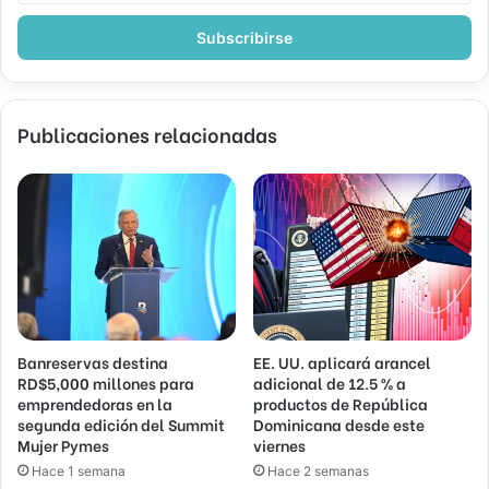
correo
electrónico
Publicaciones relacionadas
Banreservas destina
EE. UU. aplicará arancel
RD$5,000 millones para
adicional de 12.5 % a
emprendedoras en la
productos de República
segunda edición del Summit
Dominicana desde este
Mujer Pymes
viernes
Hace 1 semana
Hace 2 semanas