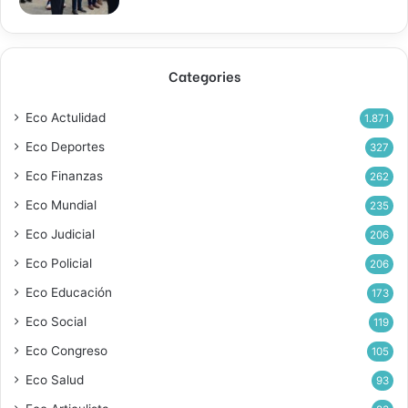
Categories
Eco Actulidad
1.871
Eco Deportes
327
Eco Finanzas
262
Eco Mundial
235
Eco Judicial
206
Eco Policial
206
Eco Educación
173
Eco Social
119
Eco Congreso
105
Eco Salud
93