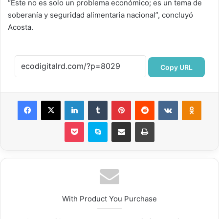
“Este no es solo un problema económico; es un tema de
soberanía y seguridad alimentaria nacional”, concluyó
Acosta.
Copy URL
Facebook
X
LinkedIn
Tumblr
Pinterest
Reddit
VKontakte
Odnok
Pocket
Skype
Compartir por correo electrónico
Imprimir
With Product You Purchase