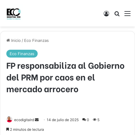
Acceso
Buscar
M
Inicio
/
Eco Finanzas
Eco Finanzas
FP responsabiliza al Gobierno
del PRM por caos en el
mercado arrocero
Send
ecodigitalrd
14 de julio de 2025
0
5
an
2 minutos de lectura
email