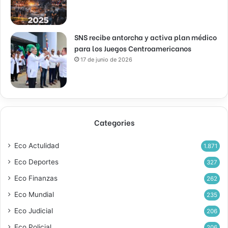
SNS recibe antorcha y activa plan médico
para los Juegos Centroamericanos
17 de junio de 2026
Categories
Eco Actulidad
1.871
Eco Deportes
327
Eco Finanzas
262
Eco Mundial
235
Eco Judicial
206
Eco Policial
206