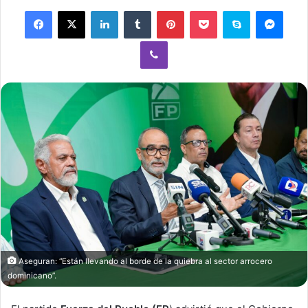
Facebook
X
LinkedIn
Tumblr
Pinterest
Pocket
Skype
Mess
Viber
Aseguran: “Están llevando al borde de la quiebra al sector arrocero
dominicano”.