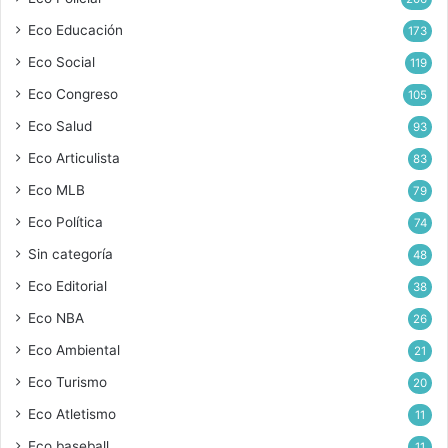
Eco Educación
173
Eco Social
119
Eco Congreso
105
Eco Salud
93
Eco Articulista
83
Eco MLB
79
Eco Política
74
Sin categoría
48
Eco Editorial
38
Eco NBA
26
Eco Ambiental
21
Eco Turismo
20
Eco Atletismo
11
Eco baseball
11